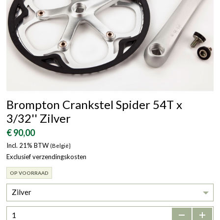
Brompton Crankstel Spider 54T x
3/32'' Zilver
€ 90,00
Incl. 21% BTW
(België}
Exclusief verzendingskosten
OP VOORRAAD
Zilver
-
+