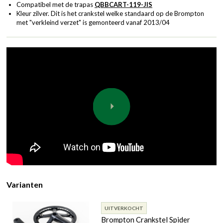
Compatibel met de trapas
QBBCART-119-JIS
Kleur zilver. Dit is het crankstel welke standaard op de Brompton
met "verkleind verzet" is gemonteerd vanaf 2013/04
Varianten
UITVERKOCHT
Brompton Crankstel Spider