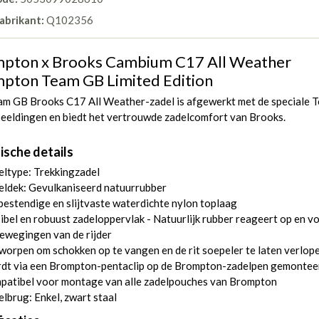
abrikant:
Q102356
pton x Brooks Cambium C17 All Weather
pton Team GB Limited Edition
am GB Brooks C17 All Weather-zadel is afgewerkt met de speciale 
eeldingen en biedt het vertrouwde zadelcomfort van Brooks.
ische details
ltype: Trekkingzadel
eldek: Gevulkaniseerd natuurrubber
estendige en slijtvaste waterdichte nylon toplaag
ibel en robuust zadeloppervlak - Natuurlijk rubber reageert op en v
ewegingen van de rijder
orpen om schokken op te vangen en de rit soepeler te laten verlop
dt via een Brompton-pentaclip op de Brompton-zadelpen gemontee
patibel voor montage van alle zadelpouches van Brompton
lbrug: Enkel, zwart staal