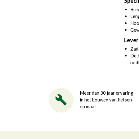
Specif
Bre
Len
Hoo
Gew
Lever
Zad
De B
nodi
Meer dan 30 jaar ervaring
in het bouwen van fietsen
op maat