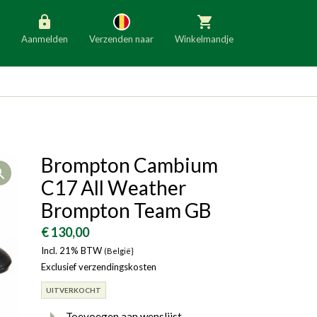
Aanmelden
Verzenden naar
Winkelmandje
België
Nederland
Duitsland
Luxemburg
Frankrijk
Oostenrijk
Brompton Cambium
Open
Slovenië
Italië
C17 All Weather
Denemarken
Finland
Brompton Team GB
Bulgarije
Ierland
€ 130,00
Incl. 21% BTW
(België}
Exclusief verzendingskosten
UITVERKOCHT
Toevoegen aan wenslijst