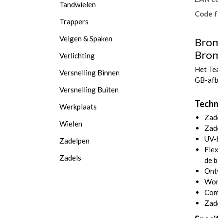
Tandwielen
Code f
Trappers
Velgen & Spaken
Brom
Brom
Verlichting
Het Te
Versnelling Binnen
GB-afb
Versnelling Buiten
Techn
Werkplaats
Zade
Wielen
Zad
UV-b
Zadelpen
Flex
Zadels
de b
Ontw
Wor
Com
Zade