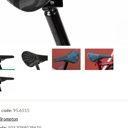
l code:
95.6515
Brompton
ode:
5053099028610