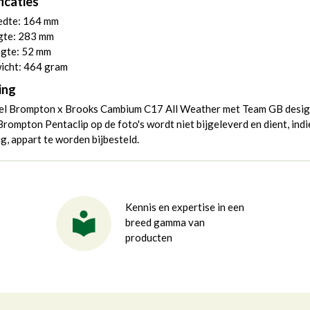
icaties
edte: 164 mm
gte: 283 mm
gte: 52 mm
icht: 464 gram
ing
el Brompton x Brooks Cambium C17 All Weather met Team GB desi
rompton Pentaclip op de foto's wordt niet bijgeleverd en dient, indi
g, appart te worden bijbesteld.
Kennis en expertise in een
breed gamma van
producten