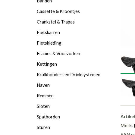
Banden
Cassette & Kroontjes
Crankstel & Trapas
Fietskarren
Fietskleding
Frames & Voorvorken
Kettingen
Kruikhouders en Drinksystemen
Naven
Remmen
Sloten
Artike
Spatborden
Merk:
Sturen
EAN c