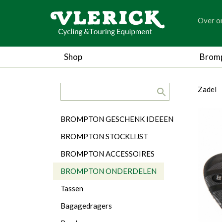
generic
Over o
generic
Shop
Brom
search.title
breadc
breadc
b
Zadel
Categorieën
BROMPTON GESCHENK IDEEEN
BROMPTON STOCKLIJST
BROMPTON ACCESSOIRES
BROMPTON ONDERDELEN
Tassen
Bagagedragers