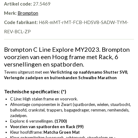
Artikel code:
27.5469
Merk:
Brompton
Code fabrikant:
H6R-mMT-rMT-FCB-HDSV8-SADW-TYM-
REV-BCL-ZP
Brompton C Line Explore MY2023. Brompton
voorzien van een Hoog frame met Rack, 6
versnellingen en spatborden.
Tevens uitgerust met een
Verlichting op naafdynamo Shutter SV8,
Verlengde zadelpen en
buitenbanden Schwalbe Marathon
Technische specificaties: (*)
C Line: High stalen frame en voorvork.
Afmontage componenten in Zwart (spatborden, wielen, stuurbocht,
balhoofd, crankstel, trappers, bagagedrager, remmen, remhendels,
zadelpen.
Explore: 6 versnellingen.
(1700)
Voorzien van spatborden en Rack (99)
Kleur hoofdframe:
Matcha Groen Mat
Kleur extremiteiten (voorvork, achtervork, stuurkolom en -