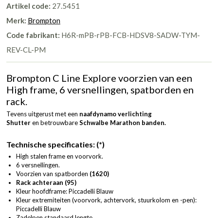
Artikel code:
27.5451
Merk:
Brompton
Code fabrikant:
H6R-mPB-rPB-FCB-HDSV8-SADW-TYM-
REV-CL-PM
Brompton C Line Explore voorzien van een
High frame, 6 versnellingen, spatborden en
rack.
Tevens uitgerust met een
naafdynamo verlichting
Shutter
en betrouwbare
Schwalbe Marathon banden.
Technische specificaties: (*)
High stalen frame en voorvork.
6 versnellingen.
Voorzien van spatborden
(1620)
Rack achteraan (95)
Kleur hoofdframe: Piccadelli Blauw
Kleur extremiteiten (voorvork, achtervork, stuurkolom en -pen):
Piccadelli Blauw
Zadelpen standaard lengte