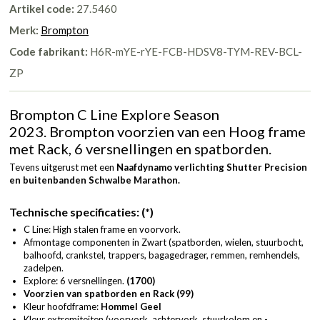
Artikel code:
27.5460
Merk:
Brompton
Code fabrikant:
H6R-mYE-rYE-FCB-HDSV8-TYM-REV-BCL-
ZP
Brompton C Line Explore Season
2023. Brompton voorzien van een Hoog frame
met Rack, 6 versnellingen en spatborden.
Tevens uitgerust met een
Naafdynamo verlichting Shutter Precision
en
buitenbanden Schwalbe Marathon.
Technische specificaties: (*)
C Line: High stalen frame en voorvork.
Afmontage componenten in Zwart (spatborden, wielen, stuurbocht,
balhoofd, crankstel, trappers, bagagedrager, remmen, remhendels,
zadelpen.
Explore: 6 versnellingen.
(1700)
Voorzien van spatborden en Rack (99)
Kleur hoofdframe:
Hommel Geel
Kleur extremiteiten (voorvork, achtervork, stuurkolom en -