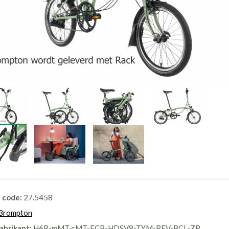
l code:
27.5458
Brompton
abrikant:
H6R-mMT-rMT-FCB-HDSV8-TYM-REV-BCL-ZP