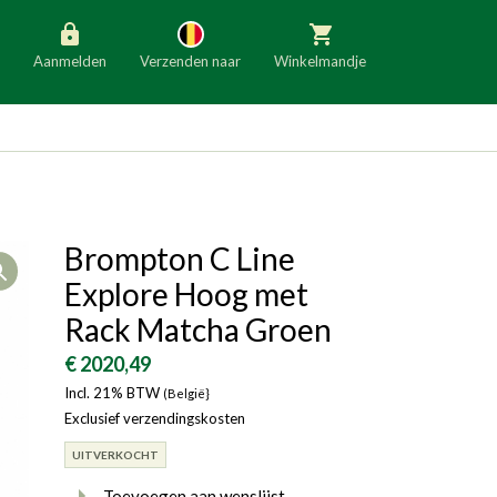
Aanmelden
Verzenden naar
Winkelmandje
België
Nederland
Duitsland
Luxemburg
Frankrijk
Oostenrijk
Brompton C Line
Open
Slovenië
Italië
Explore Hoog met
Denemarken
Finland
Rack Matcha Groen
Bulgarije
Ierland
€ 2020,49
Incl. 21% BTW
(België}
Exclusief verzendingskosten
UITVERKOCHT
Toevoegen aan wenslijst