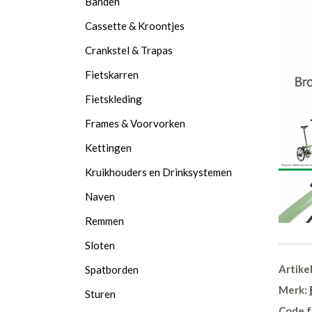
Banden
Cassette & Kroontjes
Crankstel & Trapas
Fietskarren
Fietskleding
Frames & Voorvorken
Kettingen
Kruikhouders en Drinksystemen
Naven
Remmen
Sloten
Artike
Spatborden
Merk:
Sturen
Code f