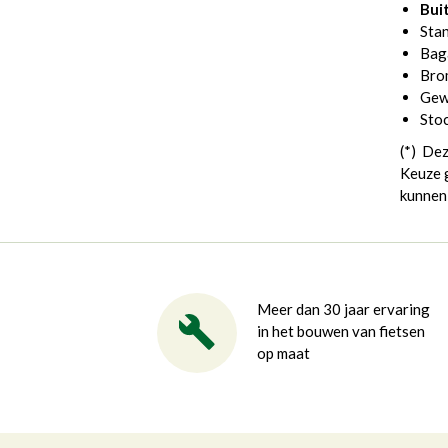
Bui
Sta
Bag
Bro
Gew
Stoc
(*) Dez
Keuze g
kunnen 
Meer dan 30 jaar ervaring
in het bouwen van fietsen
op maat