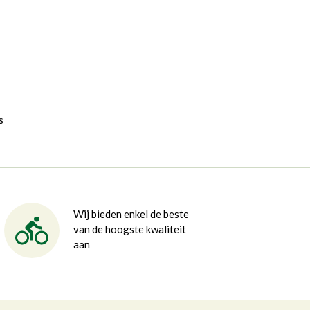
s
Wij bieden enkel de beste
van de hoogste kwaliteit
aan