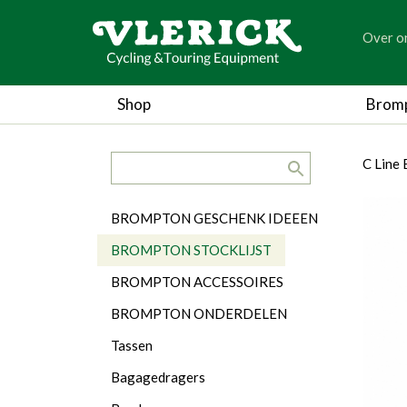
generic
Over o
generic
Shop
Brom
search.title
breadc
breadc
C Line
Categorieën
BROMPTON GESCHENK IDEEEN
BROMPTON STOCKLIJST
BROMPTON ACCESSOIRES
BROMPTON ONDERDELEN
Tassen
Bagagedragers