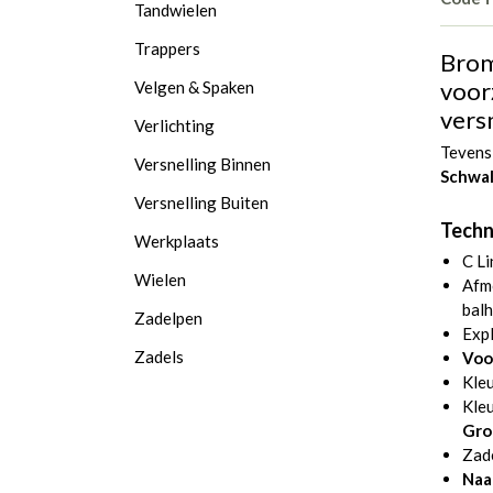
Tandwielen
Trappers
Brom
voor
Velgen & Spaken
vers
Verlichting
Tevens
Versnelling Binnen
Schwa
Versnelling Buiten
Techni
Werkplaats
C Li
Wielen
Afmo
balh
Zadelpen
Expl
Zadels
Voo
Kle
Kleu
Gro
Zad
Naa