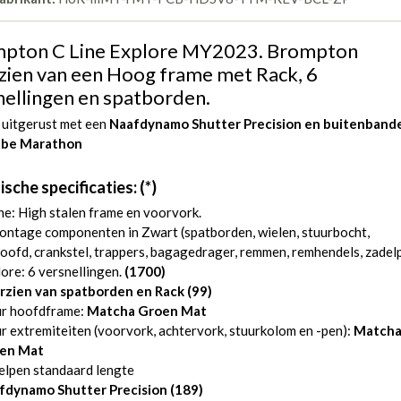
pton C Line Explore MY2023. Brompton
zien van een Hoog frame met Rack, 6
nellingen en spatborden.
 uitgerust met een
Naafdynamo Shutter Precision en
buitenband
lbe Marathon
sche specificaties: (*)
ne: High stalen frame en voorvork.
ntage componenten in Zwart (spatborden, wielen, stuurbocht,
oofd, crankstel, trappers, bagagedrager, remmen, remhendels, zadel
ore: 6 versnellingen.
(1700)
rzien van spatborden en Rack (99)
ur hoofdframe:
Matcha Groen Mat
r extremiteiten (voorvork, achtervork, stuurkolom en -pen):
Match
en Mat
elpen standaard lengte
fdynamo Shutter Precision
(189)