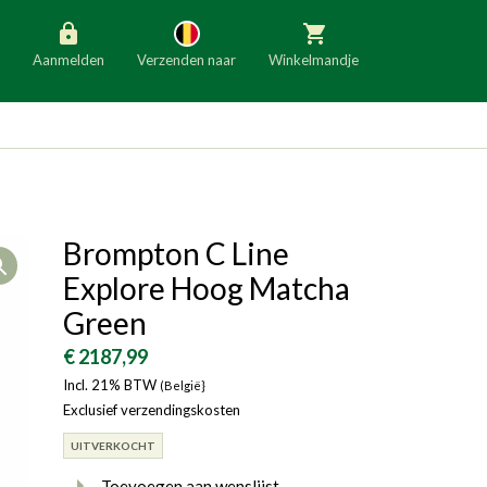
Aanmelden
Verzenden naar
Winkelmandje
België
Nederland
Duitsland
Luxemburg
Frankrijk
Oostenrijk
Brompton C Line
Open
Slovenië
Italië
Explore Hoog Matcha
Denemarken
Finland
Green
Bulgarije
Ierland
€ 2187,99
Incl. 21% BTW
(België}
Exclusief verzendingskosten
UITVERKOCHT
Toevoegen aan wenslijst