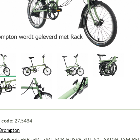
l code:
27.5484
Brompton
abrikant:
H6R-mMT-rMT-FCB-HDSV8-SPT-50T-SADW-TYM-REV