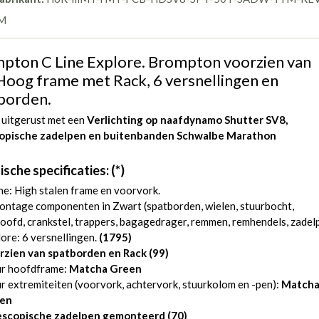
M
pton C Line Explore. Brompton voorzien van
Hoog frame met Rack, 6 versnellingen en
borden.
 uitgerust met een
Verlichting op naafdynamo Shutter SV8,
opische zadelpen en
buitenbanden Schwalbe Marathon
sche specificaties: (*)
ne: High stalen frame en voorvork.
ntage componenten in Zwart (spatborden, wielen, stuurbocht,
oofd, crankstel, trappers, bagagedrager, remmen, remhendels, zadel
ore: 6 versnellingen.
(1795)
rzien van spatborden en Rack (99)
ur hoofdframe:
Matcha Green
r extremiteiten (voorvork, achtervork, stuurkolom en -pen):
Match
en
escopische zadelpen gemonteerd (70)