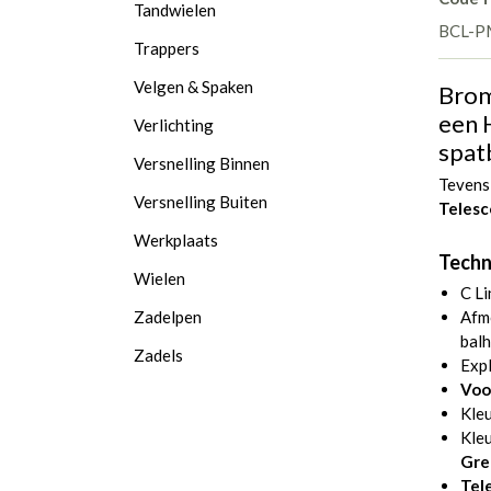
Tandwielen
BCL-P
Trappers
Velgen & Spaken
Brom
een 
Verlichting
spat
Versnelling Binnen
Tevens
Versnelling Buiten
Telesc
Werkplaats
Techni
Wielen
C Li
Zadelpen
Afmo
balh
Zadels
Expl
Voo
Kle
Kleu
Gre
Tel