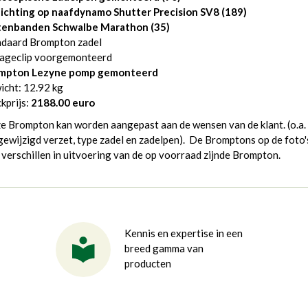
lichting op naafdynamo Shutter Precision SV8 (189)
tenbanden Schwalbe Marathon
(35)
ndaard Brompton zadel
ageclip voorgemonteerd
mpton Lezyne pomp gemonteerd
icht: 12.92 kg
kprijs:
2188.00 euro
e Brompton kan worden aangepast aan de wensen van de klant. (o.a.
ewijzigd verzet, type zadel en zadelpen). De Bromptons op de foto'
verschillen in uitvoering van de op voorraad zijnde Brompton.
Kennis en expertise in een
breed gamma van
producten