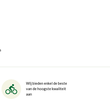
s
Wij bieden enkel de beste
van de hoogste kwaliteit
aan