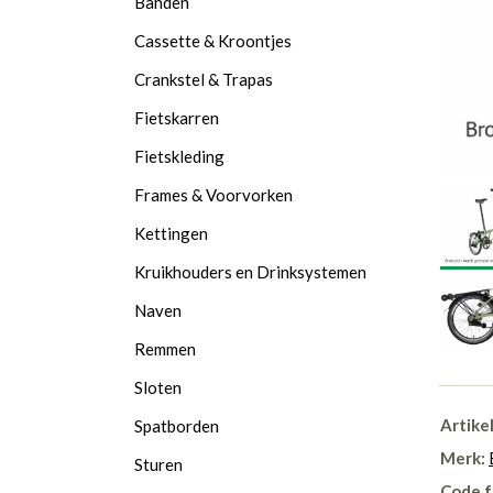
Banden
Cassette & Kroontjes
Crankstel & Trapas
Fietskarren
Fietskleding
Frames & Voorvorken
Kettingen
Kruikhouders en Drinksystemen
Naven
Remmen
Sloten
Artike
Spatborden
Merk:
Sturen
Code f