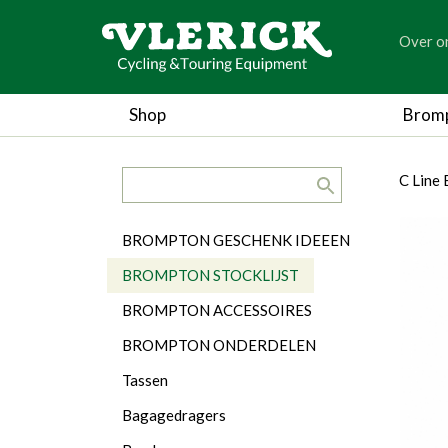
generic
Over o
generic
Shop
Brom
search.title
breadc
breadc
C Line
Categorieën
BROMPTON GESCHENK IDEEEN
BROMPTON STOCKLIJST
BROMPTON ACCESSOIRES
BROMPTON ONDERDELEN
Tassen
Bagagedragers