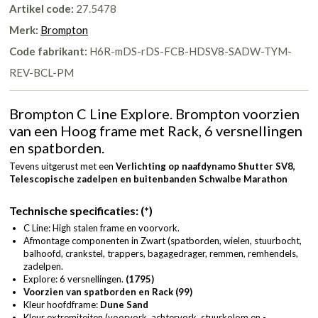
Artikel code:
27.5478
Merk:
Brompton
Code fabrikant:
H6R-mDS-rDS-FCB-HDSV8-SADW-TYM-
REV-BCL-PM
Brompton C Line Explore. Brompton voorzien
van een Hoog frame met Rack, 6 versnellingen
en spatborden.
Tevens uitgerust met een
Verlichting op naafdynamo Shutter SV8,
Telescopische zadelpen en
buitenbanden Schwalbe Marathon
Technische specificaties: (*)
C Line: High stalen frame en voorvork.
Afmontage componenten in Zwart (spatborden, wielen, stuurbocht,
balhoofd, crankstel, trappers, bagagedrager, remmen, remhendels,
zadelpen.
Explore: 6 versnellingen.
(1795)
Voorzien van spatborden en Rack (99)
Kleur hoofdframe:
Dune Sand
Kleur extremiteiten (voorvork, achtervork, stuurkolom en -