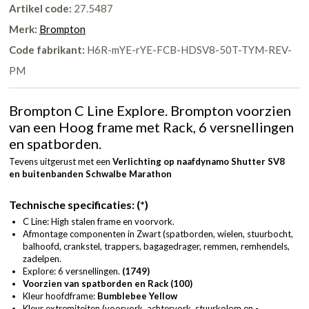
Artikel code:
27.5487
Merk:
Brompton
Code fabrikant:
H6R-mYE-rYE-FCB-HDSV8-50T-TYM-REV-
PM
Brompton C Line Explore. Brompton voorzien
van een Hoog frame met Rack, 6 versnellingen
en spatborden.
Tevens uitgerust met een
Verlichting op naafdynamo Shutter SV8
en
buitenbanden Schwalbe Marathon
Technische specificaties: (*)
C Line: High stalen frame en voorvork.
Afmontage componenten in Zwart (spatborden, wielen, stuurbocht,
balhoofd, crankstel, trappers, bagagedrager, remmen, remhendels,
zadelpen.
Explore: 6 versnellingen.
(1749)
Voorzien van spatborden en Rack (100)
Kleur hoofdframe:
Bumblebee Yellow
Kleur extremiteiten (voorvork, achtervork, stuurkolom en -