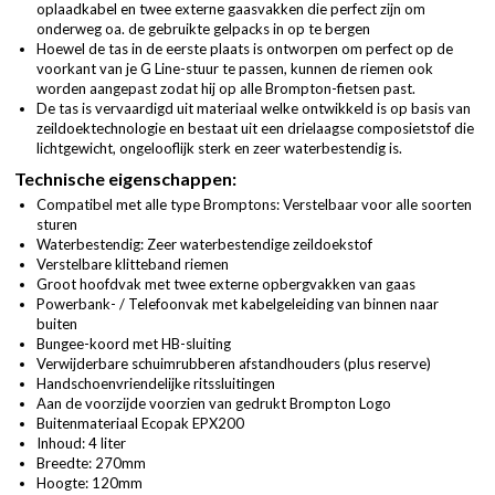
oplaadkabel en twee externe gaasvakken die perfect zijn om
onderweg oa. de gebruikte gelpacks in op te bergen
Hoewel de tas in de eerste plaats is ontworpen om perfect op de
voorkant van je G Line-stuur te passen, kunnen de riemen ook
worden aangepast zodat hij op alle Brompton-fietsen past.
De tas is vervaardigd uit materiaal welke ontwikkeld is op basis van
zeildoektechnologie en bestaat uit een drielaagse composietstof die
lichtgewicht, ongelooflijk sterk en zeer waterbestendig is.
Technische eigenschappen:
Compatibel met alle type Bromptons: Verstelbaar voor alle soorten
sturen
Waterbestendig: Zeer waterbestendige zeildoekstof
Verstelbare klitteband riemen
Groot hoofdvak met twee externe opbergvakken van gaas
Powerbank- / Telefoonvak met kabelgeleiding van binnen naar
buiten
Bungee-koord met HB-sluiting
Verwijderbare schuimrubberen afstandhouders (plus reserve)
Handschoenvriendelijke ritssluitingen
Aan de voorzijde voorzien van gedrukt Brompton Logo
Buitenmateriaal Ecopak EPX200
Inhoud: 4 liter
Breedte: 270mm
Hoogte: 120mm