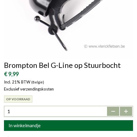
Brompton Bel G-Line op Stuurbocht
€ 9,99
Incl. 21% BTW
(België}
Exclusief verzendingskosten
OP VOORRAAD
-
+
In winkelmandje