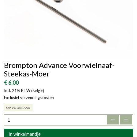
Brompton Advance Voorwielnaaf-
Steekas-Moer
€ 6,00
Incl. 21% BTW
(België}
Exclusief verzendingskosten
OP VOORRAAD
-
+
In winkelmandje