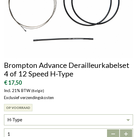
Brompton Advance Derailleurkabelset
4 of 12 Speed H-Type
€ 17,50
Incl. 21% BTW
(België}
Exclusief verzendingskosten
OP VOORRAAD
H-Type
-
+