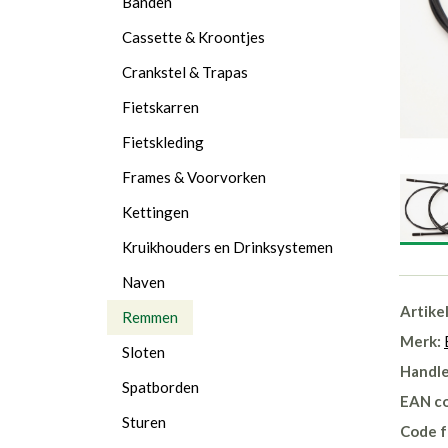
Banden
Cassette & Kroontjes
Crankstel & Trapas
Fietskarren
Fietskleding
Frames & Voorvorken
Kettingen
Kruikhouders en Drinksystemen
Naven
Artike
Remmen
Merk:
Sloten
Handle
Spatborden
EAN c
Sturen
Code f