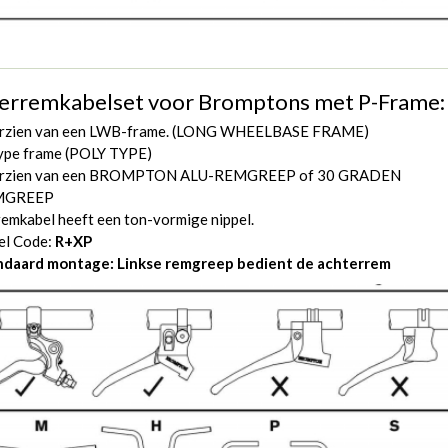
erremkabelset voor Bromptons met P-Frame:
rzien van een LWB-frame. (LONG WHEELBASE FRAME)
ype frame (POLY TYPE)
rzien van een BROMPTON ALU-REMGREEP of 30 GRADEN
MGREEP
emkabel heeft een ton-vormige nippel.
el Code:
R+XP
ndaard montage: Linkse remgreep bedient de achterrem