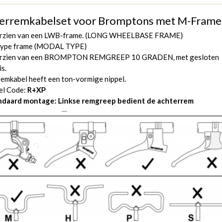
erremkabelset voor Bromptons met M-Frame
rzien van een LWB-frame. (LONG WHEELBASE FRAME)
ype frame (MODAL TYPE)
rzien van een BROMPTON REMGREEP 10 GRADEN, met gesloten
is.
emkabel heeft een ton-vormige nippel.
el Code:
R+XP
ndaard montage: Linkse remgreep bedient de achterrem