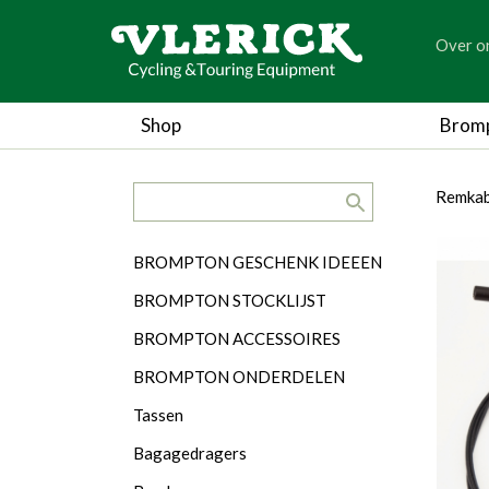
generic
Over o
generic
Shop
Brom
search.title
breadc
breadc
Remkab
Categorieën
BROMPTON GESCHENK IDEEEN
BROMPTON STOCKLIJST
BROMPTON ACCESSOIRES
BROMPTON ONDERDELEN
Tassen
Bagagedragers