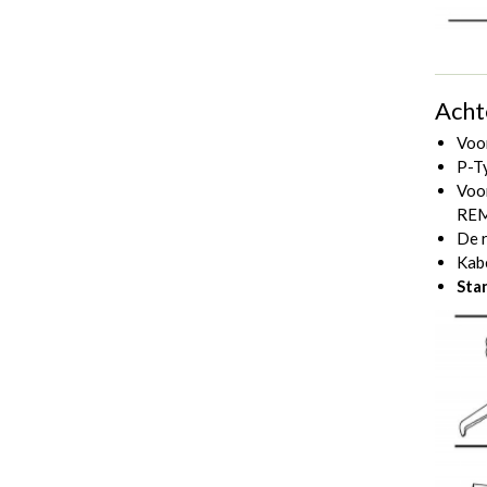
Acht
Voo
P-T
Voo
RE
De r
Kab
Sta