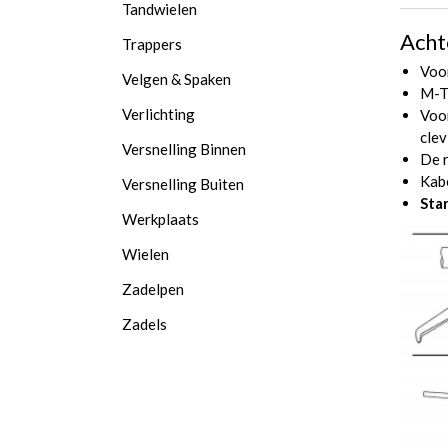
Tandwielen
Acht
Trappers
Voo
Velgen & Spaken
M-T
Verlichting
Voo
clev
Versnelling Binnen
De r
Kab
Versnelling Buiten
Sta
Werkplaats
Wielen
Zadelpen
Zadels