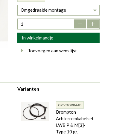
Omgedraaide montage
-
+
In winkelmandje
Toevoegen aan wenslijst
Varianten
OP VOORRAAD
Brompton
Achterremkabelset
LWB P & M[3]-
Type 10 gr.