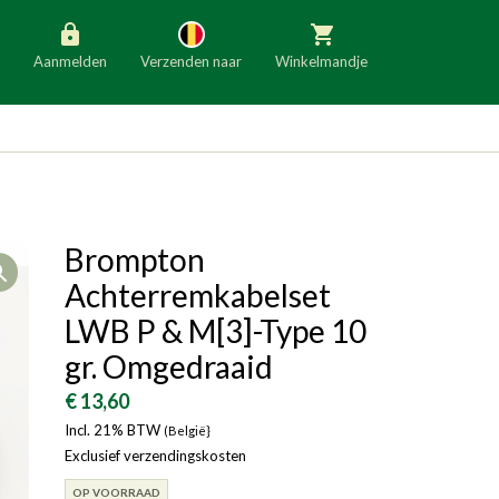
Aanmelden
Verzenden naar
Winkelmandje
België
Nederland
Duitsland
Luxemburg
Frankrijk
Oostenrijk
Brompton
Open
Slovenië
Italië
Achterremkabelset
Denemarken
Finland
LWB P & M[3]-Type 10
gr. Omgedraaid
Bulgarije
Ierland
€ 13,60
Incl. 21% BTW
(België}
Exclusief verzendingskosten
OP VOORRAAD