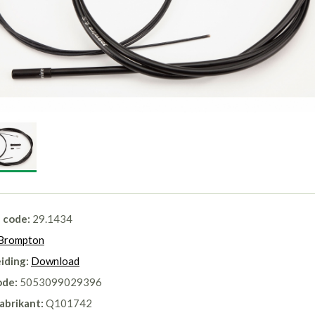
l code:
29.1434
Brompton
iding:
Download
ode:
5053099029396
abrikant:
Q101742