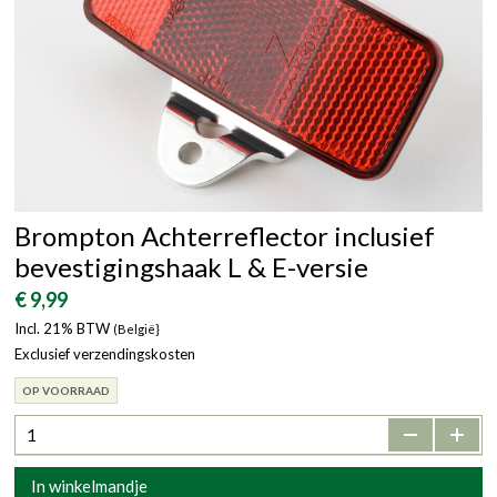
Brompton Achterreflector inclusief
bevestigingshaak L & E-versie
€ 9,99
Incl. 21% BTW
(België}
Exclusief verzendingskosten
OP VOORRAAD
-
+
In winkelmandje