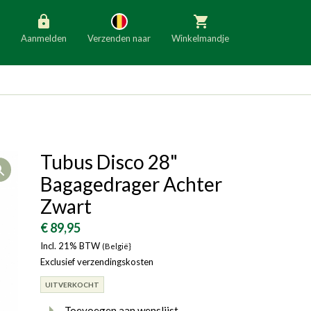
Aanmelden
Verzenden naar
Winkelmandje
België
Nederland
Duitsland
Luxemburg
Frankrijk
Oostenrijk
Tubus Disco 28"
Open
Slovenië
Italië
Bagagedrager Achter
Denemarken
Finland
Zwart
Bulgarije
Ierland
€ 89,95
Incl. 21% BTW
(België}
Exclusief verzendingskosten
UITVERKOCHT
Toevoegen aan wenslijst