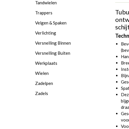
Tandwielen
Tubu
Trappers
ontw
Velgen & Spaken
schi
Verlichting
Techn
Versnelling Binnen
Beve
(be
Versnelling Buiten
Han
Bre
Werkplaats
Inst
Wielen
Bijn
Ges
Zadelpen
Spa
Zadels
Dez
bijg
draa
Gesc
voor
Voor