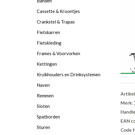
Banden
Cassette & Kroontjes
Crankstel & Trapas
Fietskarren
Fietskleding
Frames & Voorvorken
Kettingen
Kruikhouders en Drinksystemen
Naven
Artike
Remmen
Merk:
Sloten
Handle
Spatborden
EAN c
Sturen
Code f