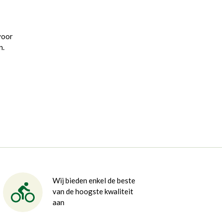
voor
n.
Wij bieden enkel de beste
van de hoogste kwaliteit
aan