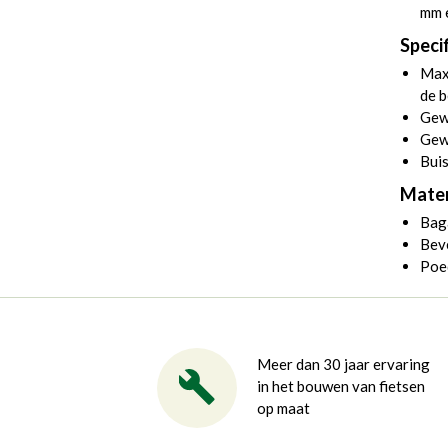
mm 
Specif
Max
de b
Gew
Gewi
Bui
Mater
Bag
Bev
Poe
Meer dan 30 jaar ervaring
in het bouwen van fietsen
op maat