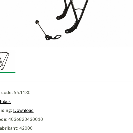
l code:
55.1130
Tubus
iding:
Download
ode:
4036823430010
abrikant:
42000