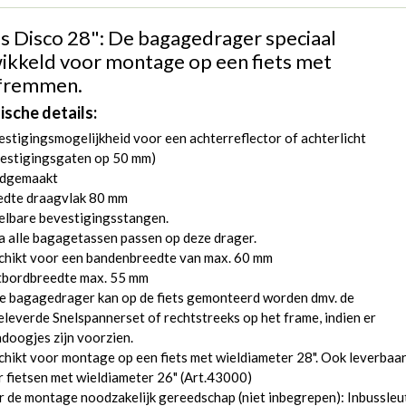
s Disco 28": De bagagedrager speciaal
ikkeld voor montage op een fiets met
jfremmen.
ische details:
stigingsmogelijkheid voor een achterreflector of achterlicht
vestigingsgaten op 50 mm)
dgemaakt
edte draagvlak 80 mm
elbare bevestigingsstangen.
a alle bagagetassen passen op deze drager.
chikt voor een bandenbreedte van max. 60 mm
tbordbreedte max. 55 mm
e bagagedrager kan op de fiets gemonteerd worden dmv. de
eleverde Snelspannerset of rechtstreeks op het frame, indien er
doogjes zijn voorzien.
hikt voor montage op een fiets met wieldiameter 28". Ook leverbaa
 fietsen met wieldiameter 26" (
Art.43000
)
 de montage noodzakelijk gereedschap (niet inbegrepen): Inbussleu