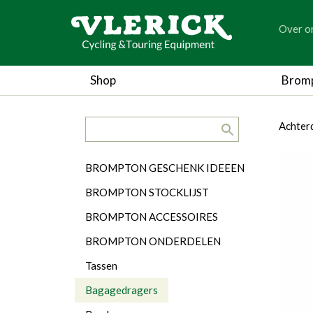
generic
Over o
generic
Shop
Brom
search.title
breadc
breadc
Achter
Categorieën
BROMPTON GESCHENK IDEEEN
BROMPTON STOCKLIJST
BROMPTON ACCESSOIRES
BROMPTON ONDERDELEN
Tassen
Bagagedragers