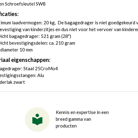
en Schroefsleutel SW8
icaties:
imum laadvermogen: 20 kg, De bagagedrager is niet goedgekeurd 
evestiging van kinderzitjes en dus niet voor het vervoer van kindere
icht bagagedrager: 521 gram (28")
cht bevestigingsdelen: ca. 210 gram
sdiameter 10 mm
iaal eigenschappen:
agedrager: Staal 25CroMo4
estigingsstangen: Alu
derlak zwart
Kennis en expertise in een
breed gamma van
producten