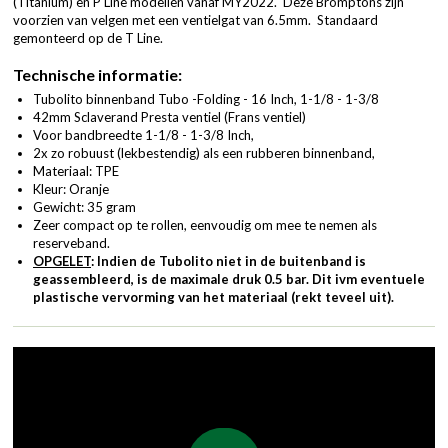
(Titanium) en P Line modellen vanaf MY2022. Deze Bromptons zijn
voorzien van velgen met een ventielgat van 6.5mm. Standaard
gemonteerd op de T Line.
Technische informatie:
Tubolito binnenband Tubo -Folding - 16 Inch, 1-1/8 - 1-3/8
42mm Sclaverand Presta ventiel (Frans ventiel)
Voor bandbreedte 1-1/8 - 1-3/8 Inch,
2x zo robuust (lekbestendig) als een rubberen binnenband,
Materiaal: TPE
Kleur: Oranje
Gewicht: 35 gram
Zeer compact op te rollen, eenvoudig om mee te nemen als
reserveband.
OPGELET
: Indien de Tubolito niet in de buitenband is
geassembleerd, is de maximale druk 0.5 bar. Dit ivm eventuele
plastische vervorming van het materiaal (rekt teveel uit).