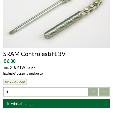
SRAM Controlestift 3V
€ 6,00
Incl. 21% BTW
(België}
Exclusief verzendingskosten
OP VOORRAAD
-
+
In winkelmandje