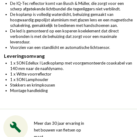
De IQ-Tec reflector komt van Busch & Müller, die zorgt voor een
scherp afgetekende lichtbundel die tegenliggers niet verblindt.
De koplamp is volledig waterdicht, behuizing gemaakt van
hoogwaardig gepolijst aluminium met glazen lens en een magnetische
schakelring, gemakkelijk te bedienen met handschoenen aan.
De led is gemonteerd op een koperen koelelement dat direct
verbonden is met de behuizing dat zorgt voor een maximale
levensduur.
Voorzien van een standlicht en automatische lichtsensor.
Leveringsomvang
1 x SON Edellux I Ledkoplamp met voorgemonteerde coaxkabel van
140 mm naar de naafdynamo.
1 x Witte voorreflector
1 x SON Lamphouder
Stekkers en krimpkousen
Montage handleiding
Meer dan 30 jaar ervaring in
het bouwen van fietsen op
maat