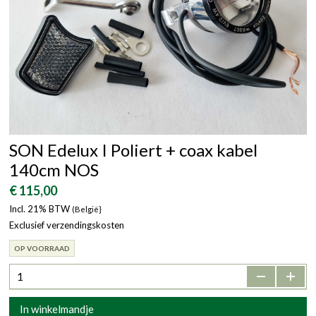
SON Edelux I Poliert + coax kabel
140cm NOS
€ 115,00
Incl. 21% BTW
(België}
Exclusief verzendingskosten
OP VOORRAAD
-
+
In winkelmandje