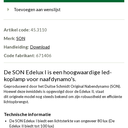
Toevoegen aan wenslijst
Artikel code:
45.3110
Merk:
SON
Handleiding:
Download
Code fabrikant:
671406
De SON Edelux I is een hoogwaardige led-
koplamp voor naafdynamo's.
Geproduceerd door het Duitse Schmidt Original Nabendynamo (SON).
Hoewel deze inmiddels is opgevolgd door de Edelux II, staat
dit originele model nog steeds bekend om zijn robuustheid en efficiënte
lichtopbrengst.
Technische informatie
De SON Edelux I biedt een lichtsterkte van ongeveer 80 lux (De
Edelux II biedt tot 100 lux)