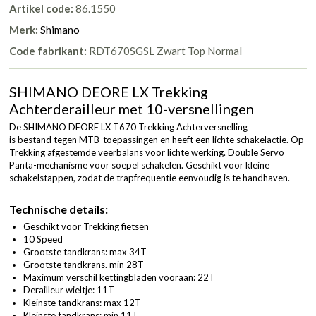
Artikel code:
86.1550
Merk:
Shimano
Code fabrikant:
RDT670SGSL Zwart Top Normal
SHIMANO DEORE LX Trekking
Achterderailleur met 10-versnellingen
De SHIMANO DEORE LX T670 Trekking Achterversnelling
is bestand tegen MTB-toepassingen en heeft een lichte schakelactie. Op
Trekking afgestemde veerbalans voor lichte werking. Double Servo
Panta-mechanisme voor soepel schakelen. Geschikt voor kleine
schakelstappen, zodat de trapfrequentie eenvoudig is te handhaven.
Technische details:
Geschikt voor Trekking fietsen
10 Speed
Grootste tandkrans: max 34T
Grootste tandkrans. min 28T
Maximum verschil kettingbladen vooraan: 22T
Derailleur wieltje: 11T
Kleinste tandkrans: max 12T
Kleinste tandkrans: min 11T