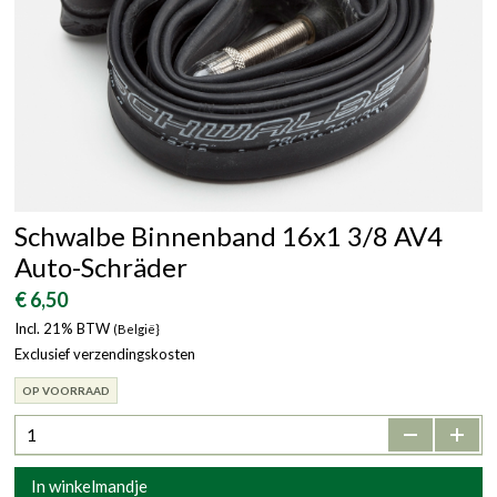
Schwalbe Binnenband 16x1 3/8 AV4
Auto-Schräder
€ 6,50
Incl. 21% BTW
(België}
Exclusief verzendingskosten
OP VOORRAAD
-
+
In winkelmandje