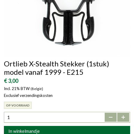
Ortlieb X-Stealth Stekker (1stuk)
model vanaf 1999 - E215
€ 3,00
Incl. 21% BTW
(België}
Exclusief verzendingskosten
OP VOORRAAD
-
+
In winkelmandje