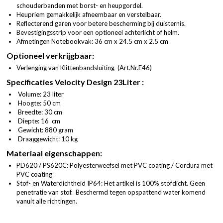
schouderbanden met borst- en heupgordel.
Heupriem gemakkelijk afneembaar en verstelbaar.
Reflecterend garen voor betere bescherming bij duisternis.
Bevestigingsstrip voor een optioneel achterlicht of helm.
Afmetingen Notebookvak: 36 cm x 24.5 cm x 2.5 cm
Optioneel verkrijgbaar:
Verlenging van Klittenbandsluiting (
Art.Nr.E46
)
Specificaties Velocity Design 23Liter :
Volume: 23 liter
Hoogte: 50 cm
Breedte: 30 cm
Diepte: 16 cm
Gewicht: 880 gram
Draaggewicht: 10 kg
Materiaal eigenschappen:
PD620 / PS620C: Polyesterweefsel met PVC coating / Cordura met
PVC coating
Stof- en Waterdichtheid IP64: Het artikel is 100% stofdicht. Geen
penetratie van stof. Beschermd tegen opspattend water komend
vanuit alle richtingen.