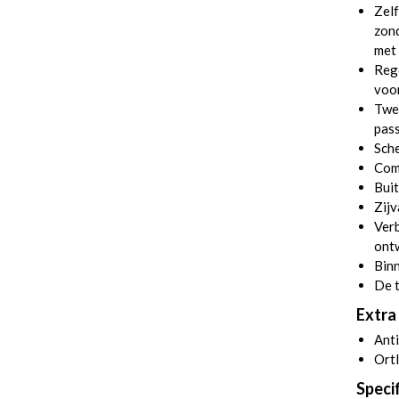
Zelf
zon
met
Rege
voo
Twee
pass
Sche
Com
Buit
Zijv
Verb
ont
Binn
De t
Extra 
Anti
Ortl
Specif