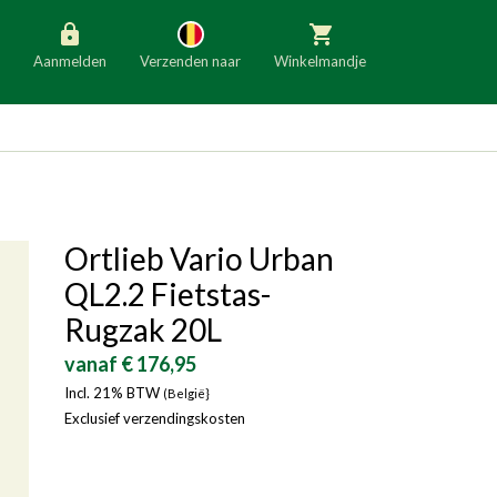
Aanmelden
Verzenden naar
Winkelmandje
België
Nederland
Duitsland
Luxemburg
Frankrijk
Oostenrijk
Ortlieb Vario Urban
Slovenië
Italië
QL2.2 Fietstas-
Denemarken
Finland
Rugzak 20L
Bulgarije
Ierland
vanaf € 176,95
Incl. 21% BTW
(België}
Exclusief verzendingskosten