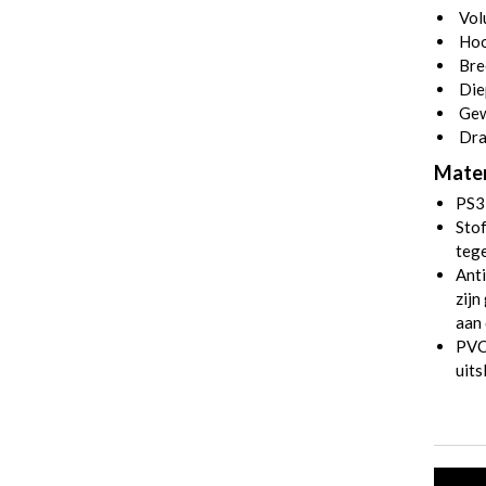
Volu
Hoo
Bre
Die
Gew
Dra
Mater
PS3
Stof
tege
Anti
zijn
aan
PVC 
uits