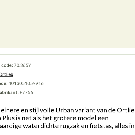
l code:
70.365Y
Ortlieb
ode:
4013051059916
abrikant:
F7756
einere en stijlvolle Urban variant van de Ortli
 Plus is net als het grotere model een
ardige waterdichte rugzak en fietstas, alles in