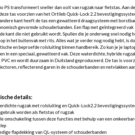
o PS transformeert sneller dan ooit van rugzak naar fietstas. Aan d
 deze tas voorzien van het Ortlieb Quick-Lock 2.2 bevestigingssyste
 andere kant heeft de tas een gewatteerd draagsysteem met borstb
onomisch gevormde schouderbanden. Een flap met geïntegreerd vak
de kant die niet gebruikt wordt. Spullen die je onderweg snel nodig 
 op in het buitenvak met rits. Alles wat je verder nog nodig hebt, is d
tische en beproefde rolsluiting binnen handbereik. Zo kun je je lapto
n in een speciaal, gewatteerd vak. Deze waterdichte, hybride rugzak
n PVC en wordt duurzaam in Duitsland geproduceerd. De tas is voorz
lectoren, reflecterend garen in de schouderbanden en netvlakken aa
ische details:
rdichte rugzak met rolsluiting en Quick-Lock2.2 bevestigingssyst
gebruik worden als fietstas of rugzak
le omschakeling tussen deze functies met behulp van een omkeerbar
lep
ledige flapdekking van QL-systeem of schouderbanden