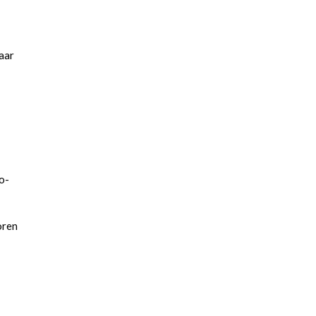
aar
o-
oren