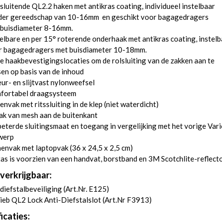
sluitende QL2.2 haken met antikras coating, individueel instelbaar
der gereedschap van 10-16mm en geschikt voor bagagedragers
 buisdiameter 8-16mm.
lbare en per 15° roterende onderhaak met antikras coating, instelb
r bagagedragers met buisdiameter 10-18mm.
 haakbevestigingslocaties om de rolsluiting van de zakken aan te
en op basis van de inhoud
ur- en slijtvast nylonweefsel
fortabel draagsysteem
envak met ritssluiting in de klep (niet waterdicht)
ak van mesh aan de buitenkant
eterde sluitingsmaat en toegang in vergelijking met het vorige Vari
werp
envak met laptopvak (36 x 24,5 x 2,5 cm)
as is voorzien van een handvat, borstband en 3M Scotchlite-reflect
verkrijgbaar:
diefstalbeveiliging (
Art.Nr. E125
)
ieb QL2 Lock Anti-Diefstalslot (
Art.Nr F3913
)
icaties: