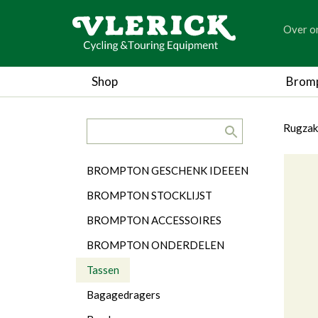
generic
Over o
generic
Shop
Brom
search.title
breadc
breadc
Rugzak
Categorieën
BROMPTON GESCHENK IDEEEN
BROMPTON STOCKLIJST
BROMPTON ACCESSOIRES
BROMPTON ONDERDELEN
Tassen
Bagagedragers