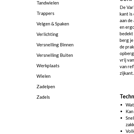
Tandwielen
De Vari
Trappers
kant is
aan de
Velgen & Spaken
en erg
bedekt 
Verlichting
berg je
Versnelling Binnen
de prak
opberge
Versnelling Buiten
vrij va
Werkplaats
van ref
zijkant.
Wielen
Zadelpen
Techn
Zadels
Wate
Kan 
Snel
zakk
Vol