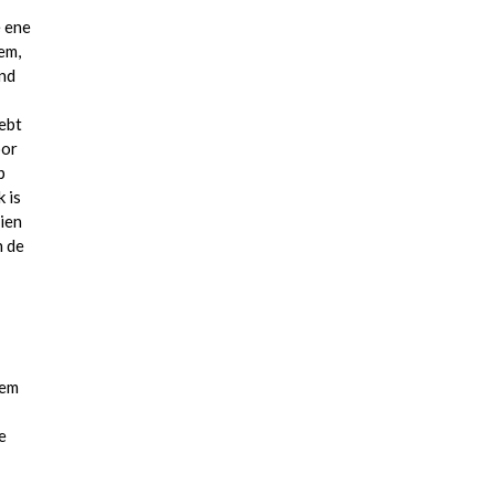
e ene
em,
and
hebt
oor
p
 is
ien
n de
eem
e