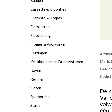
Banden
Cassette & Kroontjes
Crankstel & Trapas
Fietskarren
Fietskleding
Frames & Voorvorken
Kettingen
Artike
Merk:
Kruikhouders en Drinksystemen
EAN c
Naven
Code f
Remmen
Sloten
De kl
Vario
Spatborden
volwa
Sturen
één.