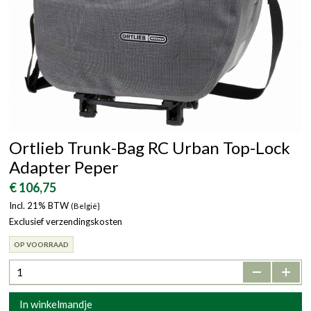
Ortlieb Trunk-Bag RC Urban Top-Lock
Adapter Peper
€ 106,75
Incl. 21% BTW
(België}
Exclusief verzendingskosten
OP VOORRAAD
-
+
In winkelmandje