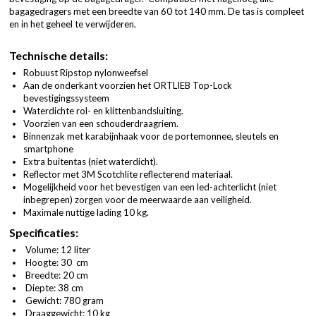
bagagedragers met een breedte van 60 tot 140 mm. De tas is compleet
en in het geheel te verwijderen.
Technische details:
Robuust Ripstop nylonweefsel
Aan de onderkant voorzien het ORTLIEB Top-Lock
bevestigingssysteem
Waterdichte rol- en klittenbandsluiting.
Voorzien van een schouderdraagriem.
Binnenzak met karabijnhaak voor de portemonnee, sleutels en
smartphone
Extra buitentas (niet waterdicht).
Reflector met 3M Scotchlite reflecterend materiaal.
Mogelijkheid voor het bevestigen van een led-achterlicht (niet
inbegrepen) zorgen voor de meerwaarde aan veiligheid.
Maximale nuttige lading 10 kg.
Specificaties:
Volume: 12 liter
Hoogte: 30 cm
Breedte: 20 cm
Diepte: 38 cm
Gewicht: 780 gram
Draaggewicht: 10 kg