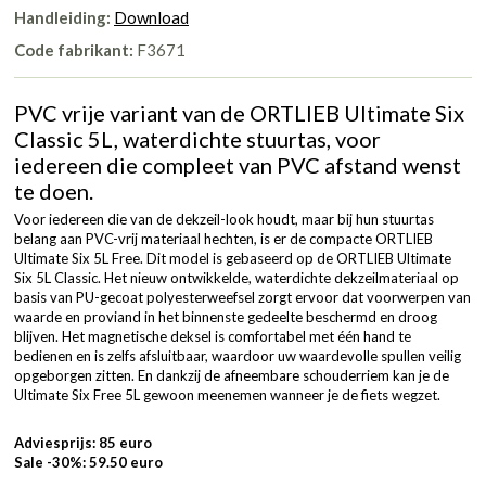
Handleiding:
Download
Code fabrikant:
F3671
PVC vrije variant van de ORTLIEB Ultimate Six
Classic 5L, waterdichte stuurtas, voor
iedereen die compleet van PVC afstand wenst
te doen.
Voor iedereen die van de dekzeil-look houdt, maar bij hun stuurtas
belang aan PVC-vrij materiaal hechten, is er de compacte ORTLIEB
Ultimate Six 5L Free. Dit model is gebaseerd op de ORTLIEB Ultimate
Six 5L Classic. Het nieuw ontwikkelde, waterdichte dekzeilmateriaal op
basis van PU-gecoat polyesterweefsel zorgt ervoor dat voorwerpen van
waarde en proviand in het binnenste gedeelte beschermd en droog
blijven. Het magnetische deksel is comfortabel met één hand te
bedienen en is zelfs afsluitbaar, waardoor uw waardevolle spullen veilig
opgeborgen zitten. En dankzij de afneembare schouderriem kan je de
Ultimate Six Free 5L gewoon meenemen wanneer je de fiets wegzet.
Adviesprijs: 85 euro
Sale -30%: 59.50 euro