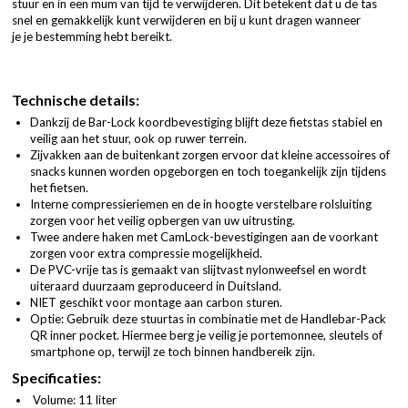
stuur en in een mum van tijd te verwijderen. Dit betekent dat u de tas
snel en gemakkelijk kunt verwijderen en bij u kunt dragen wanneer
je je bestemming hebt bereikt.
Technische details:
Dankzij de Bar-Lock koordbevestiging blijft deze fietstas stabiel en
veilig aan het stuur, ook op ruwer terrein.
Zijvakken aan de buitenkant zorgen ervoor dat kleine accessoires of
snacks kunnen worden opgeborgen en toch toegankelijk zijn tijdens
het fietsen.
Interne compressieriemen en de in hoogte verstelbare rolsluiting
zorgen voor het veilig opbergen van uw uitrusting.
Twee andere haken met CamLock-bevestigingen aan de voorkant
zorgen voor extra compressie mogelijkheid.
De PVC-vrije tas is gemaakt van slijtvast nylonweefsel en wordt
uiteraard duurzaam geproduceerd in Duitsland.
NIET geschikt voor montage aan carbon sturen.
Optie: Gebruik deze stuurtas in combinatie met de
Handlebar-Pack
QR inner pocket
. Hiermee berg je veilig je portemonnee, sleutels of
smartphone op, terwijl ze toch binnen handbereik zijn.
Specificaties:
Volume: 11 liter