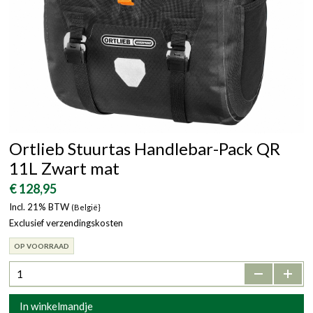
Ortlieb Stuurtas Handlebar-Pack QR
11L Zwart mat
€ 128,95
Incl. 21% BTW
(België}
Exclusief verzendingskosten
OP VOORRAAD
-
+
In winkelmandje