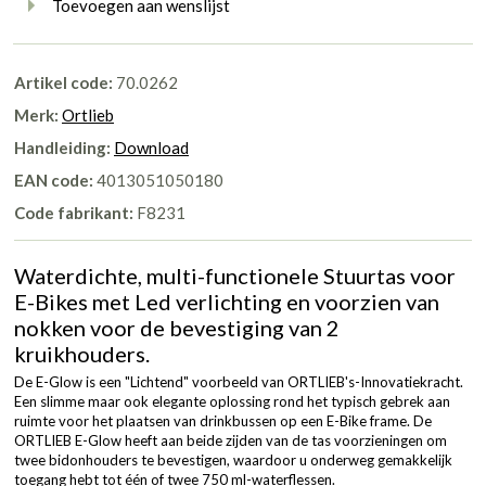
Toevoegen aan wenslijst
Artikel code:
70.0262
Merk:
Ortlieb
Handleiding:
Download
EAN code:
4013051050180
Code fabrikant:
F8231
Waterdichte, multi-functionele Stuurtas voor
E-Bikes met Led verlichting en voorzien van
nokken voor de bevestiging van 2
kruikhouders.
De E-Glow is een "Lichtend" voorbeeld van ORTLIEB's-Innovatiekracht.
Een slimme maar ook elegante oplossing rond het typisch gebrek aan
ruimte voor het plaatsen van drinkbussen op een E-Bike frame. De
ORTLIEB E-Glow heeft aan beide zijden van de tas voorzieningen om
twee bidonhouders te bevestigen, waardoor u onderweg gemakkelijk
toegang hebt tot één of twee 750 ml-waterflessen.