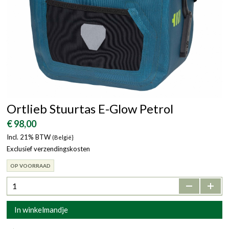
Ortlieb Stuurtas E-Glow Petrol
€ 98,00
Incl. 21% BTW
(België}
Exclusief verzendingskosten
OP VOORRAAD
-
+
In winkelmandje