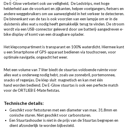
De E-Glow verbetert ook uw veiligheid, De Ledstrips, met hoge
helderheid aan de voorkant en zijkanten, helpen voetgangers, fietsers en
andere weggebruikers om uw aanwezigheid in het verkeer te detecteren.
De binnenkant van de tas is ook voorzien van een lampje om er in de
duisternis alles wat u nodig heeft gemakkelijk terug te vinden. De stroom
wordt via een USB-connector geleverd door uw batterij-aangedreven e-
bike display of komt van een draagbare oplader.
Het klepcompartiment is transparant en 100% waterdicht. Hiermee kunt
u een Smartphone of GPS-apparaat bedienen via touchscreen, voor
optimale navigatie, ongeacht het weer.
Met een volume van 7 liter biedt de stuurtas voldoende ruimte voor
alles wat u onderweg nodig hebt, zoals uw zonnebril, portemonnee,
snacks of regenjas. De klep sluit magnetisch en kan met één
hand worden bediend. De E-Glow stuurtas is ook een perfecte match
voor de ORTLIEB E-Mate fietstas.
Technische details:
Geschikt voor fietssturen met een diameter van max. 31.8mm en
conische sturen. Niet geschikt voor carbonsturen.
Een Stuurtashouder is niet in de prijs van de Stuurtas begrepen en
dient afzonderlijk te worden bijbesteld.