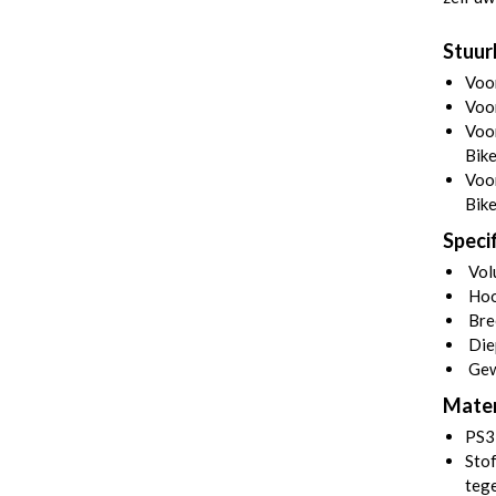
Stuurh
Voo
Voor
Voor
Bik
Voor
Bike
Specif
Volu
Hoo
Bre
Die
Gew
Mater
PS3
Stof
tege