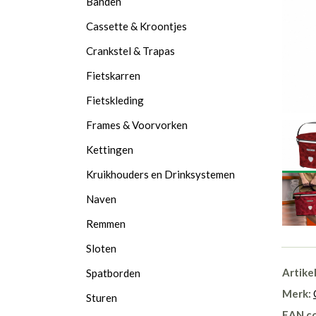
Banden
Cassette & Kroontjes
Crankstel & Trapas
Fietskarren
Fietskleding
Frames & Voorvorken
Kettingen
Kruikhouders en Drinksystemen
Naven
Remmen
Sloten
Artike
Spatborden
Merk:
Sturen
EAN c