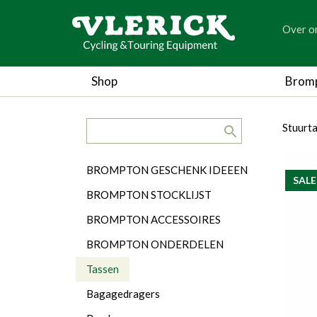
generic
Over o
generic
Shop
Brom
search.title
breadc
breadc
Stuurt
Categorieën
BROMPTON GESCHENK IDEEEN
SALE
BROMPTON STOCKLIJST
BROMPTON ACCESSOIRES
BROMPTON ONDERDELEN
Tassen
Bagagedragers