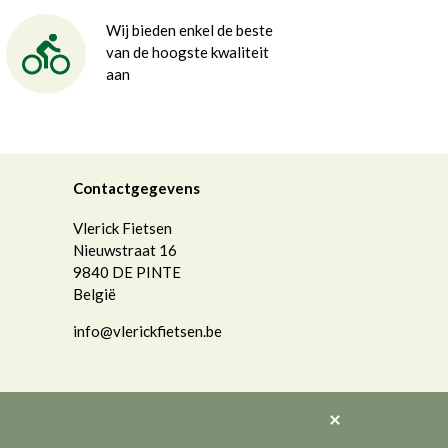
Wij bieden enkel de beste
van de hoogste kwaliteit
aan
Contactgegevens
Vlerick Fietsen
Nieuwstraat 16
9840
DE PINTE
België
info@vlerickfietsen.be
Akkoord