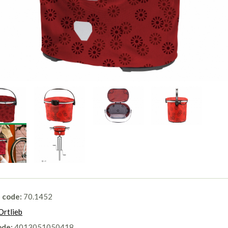
l code:
70.1452
Ortlieb
ode:
4013051050418