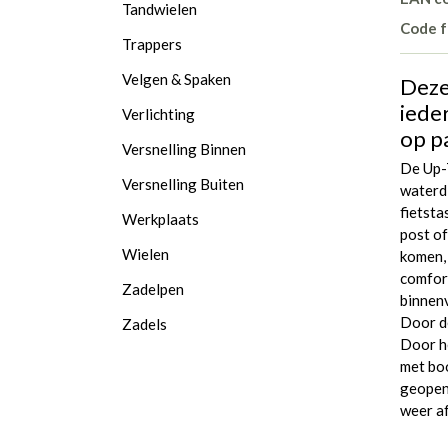
Tandwielen
Code f
Trappers
Velgen & Spaken
Deze
ieder
Verlichting
op pa
Versnelling Binnen
De Up-T
Versnelling Buiten
waterdi
fietsta
Werkplaats
post of
Wielen
komen, 
comfort
Zadelpen
binnenv
Door de
Zadels
Door he
met boo
geopend
weer a