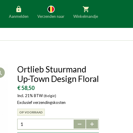
Aanmelden
Verzenden naar
Winkelmandje
België
Nederland
Duitsland
Luxemburg
Frankrijk
Oostenrijk
Ortlieb Stuurmand
Open
Slovenië
Italië
Up-Town Design Floral
Denemarken
Finland
€ 58,50
Incl. 21% BTW
Bulgarije
(België}
Ierland
Exclusief verzendingskosten
OP VOORRAAD
-
+