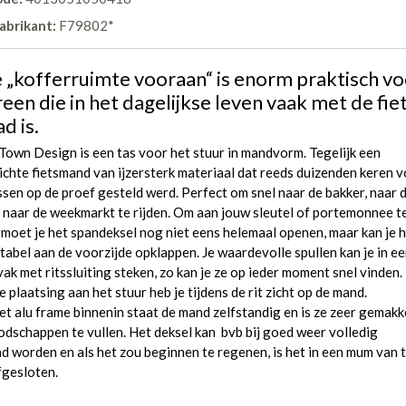
abrikant:
F79802*
 „kofferruimte vooraan“ is enorm praktisch vo
een die in het dagelijkse leven vaak met de fie
d is.
own Design is een tas voor het stuur in mandvorm. Tegelijk een
chte fietsmand van ijzersterk materiaal dat reeds duizenden keren 
ssen op de proef gesteld werd. Perfect om snel naar de bakker, naar 
 naar de weekmarkt te rijden. Om aan jouw sleutel of portemonnee t
moet je het spandeksel nog niet eens helemaal openen, maar kan je 
abel aan de voorzijde opklappen. Je waardevolle spullen kan je in e
ak met ritssluiting steken, zo kan je ze op ieder moment snel vinden.
 plaatsing aan het stuur heb je tijdens de rit zicht op de mand.
t alu frame binnenin staat de mand zelfstandig en is ze zeer gemakke
dschappen te vullen. Het deksel kan bvb bij goed weer volledig
 worden en als het zou beginnen te regenen, is het in een mum van t
fgesloten.