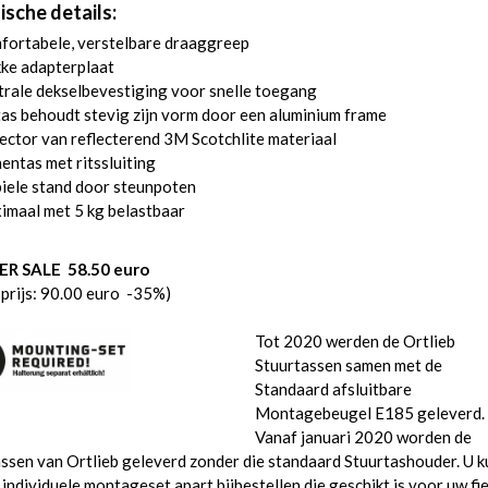
ische details:
fortabele, verstelbare draaggreep
ke adapterplaat
rale dekselbevestiging voor snelle toegang
as behoudt stevig zijn vorm door een aluminium frame
ector van reflecterend 3M Scotchlite materiaal
entas met ritssluiting
iele stand door steunpoten
imaal met 5 kg belastbaar
R SALE 58.50 euro
prijs: 90.00 euro -35%)
Tot 2020 werden de Ortlieb
Stuurtassen samen met de
Standaard afsluitbare
Montagebeugel E185 geleverd.
Vanaf januari 2020 worden de
ssen van Ortlieb geleverd zonder die standaard Stuurtashouder. U k
 individuele montageset apart bijbestellen die geschikt is voor uw fie