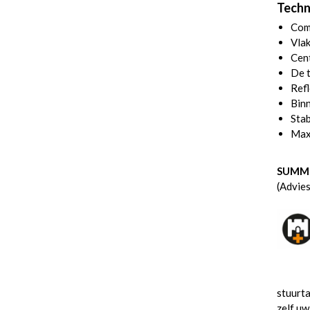
Techn
Com
Vlak
Cent
De t
Refl
Binn
Stab
Max
SUMME
(Advies
stuurta
zelf uw