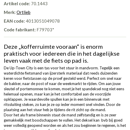
Artikel code:
70.1443
Merk:
Ortlieb
EAN code:
4013051049078
Code fabrikant:
F79703*
Deze „kofferruimte vooraan“ is enorm
praktisch voor iedereen die in het dagelijkse
leven vaak met de fiets op pad is.
De Up-Town City is een tas voor het stuur in mandvorm. Tegelijk een
waterdichte fietsmand van ijzersterk materiaal dat reeds duizenden
keren voor fietstassen op de proef gesteld werd. Perfect om snel naar
de bakker, naar de post of naar de weekmarkt te rijden. Om aan jouw
sleutel of portemonnee te komen, moet je het spandeksel nog niet eens
helemaal openen, maar kan je het comfortabel aan de voorzijde
opklappen. Je waardevolle spullen kan je in een binnenvak met
ritssluiting steken, zo kan je ze op ieder moment snel vinden. Door de
plaatsing aan het stuur heb je tijdens de rit zicht op de mand.
Door het alu frame binnenin staat de mand zelfstandig en is ze zeer
gemakkelijk met boodschappen te vullen. Het deksel kan bvb bij goed
weer volledig geopend worden en als het zou beginnen te regenen, is het