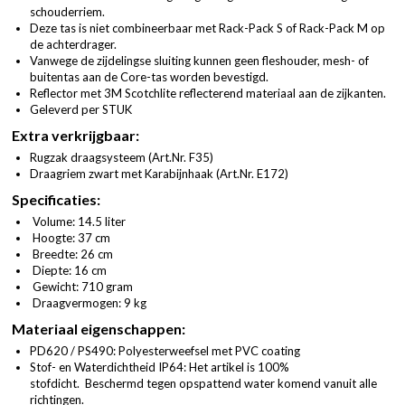
schouderriem.
Deze tas is niet combineerbaar met Rack-Pack S of Rack-Pack M op
de achterdrager.
Vanwege de zijdelingse sluiting kunnen geen fleshouder, mesh- of
buitentas aan de Core-tas worden bevestigd.
Reflector met 3M Scotchlite reflecterend materiaal aan de zijkanten.
Geleverd per STUK
Extra verkrijgbaar:
Rugzak draagsysteem (
Art.Nr. F35
)
Draagriem zwart met Karabijnhaak (
Art.Nr. E172
)
Specificaties:
Volume: 14.5 liter
Hoogte: 37 cm
Breedte: 26 cm
Diepte: 16 cm
Gewicht: 710 gram
Draagvermogen: 9 kg
Materiaal eigenschappen:
PD620 / PS490: Polyesterweefsel met PVC coating
Stof- en Waterdichtheid IP64: Het artikel is 100%
stofdicht. Beschermd tegen opspattend water komend vanuit alle
richtingen.