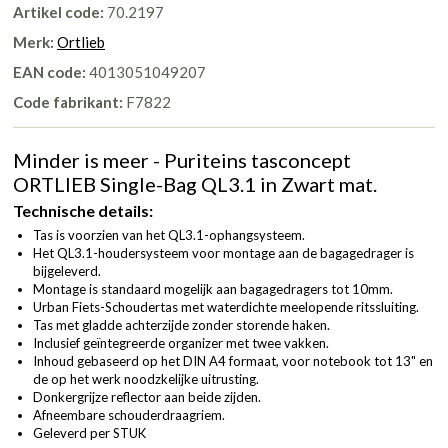
Artikel code:
70.2197
Merk:
Ortlieb
EAN code:
4013051049207
Code fabrikant:
F7822
Minder is meer - Puriteins tasconcept
ORTLIEB Single-Bag QL3.1 in Zwart mat.
Technische details:
Tas is voorzien van het QL3.1-ophangsysteem.
Het QL3.1-houdersysteem voor montage aan de bagagedrager is
bijgeleverd.
Montage is standaard mogelijk aan bagagedragers tot 10mm.
Urban Fiets-Schoudertas met waterdichte meelopende ritssluiting.
Tas met gladde achterzijde zonder storende haken.
Inclusief geïntegreerde organizer met twee vakken.
Inhoud gebaseerd op het DIN A4 formaat, voor notebook tot 13" en
de op het werk noodzkelijke uitrusting.
Donkergrijze reflector aan beide zijden.
Afneembare schouderdraagriem.
Geleverd per STUK