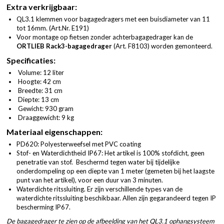
Extra verkrijgbaar:
QL3.1 klemmen voor bagagedragers met een buisdiameter van 11
tot 16mm. (
Art.Nr. E191
)
Voor montage op fietsen zonder achterbagagedrager kan de
ORTLIEB Rack3-bagagedrager
(Art. F8103)
worden gemonteerd.
Specificaties:
Volume: 12 liter
Hoogte: 42 cm
Breedte: 31 cm
Diepte: 13 cm
Gewicht: 930 gram
Draaggewicht: 9 kg
Materiaal eigenschappen:
PD620: Polyesterweefsel met PVC coating
Stof- en Waterdichtheid IP67: Het artikel is 100% stofdicht, geen
penetratie van stof. Beschermd tegen water bij tijdelijke
onderdompeling op een diepte van 1 meter (gemeten bij het laagste
punt van het artikel), voor een duur van 3 minuten.
Waterdichte ritssluiting. Er zijn verschillende types van de
waterdichte ritssluiting beschikbaar. Allen zijn gegarandeerd tegen IP
bescherming IP67.
De bagagedrager te zien op de afbeelding van het QL3.1 ophangsysteem