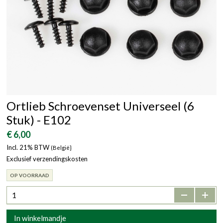
Ortlieb Schroevenset Universeel (6
Stuk) - E102
€ 6,00
Incl. 21% BTW
(België}
Exclusief verzendingskosten
OP VOORRAAD
-
+
In winkelmandje