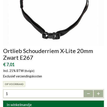
Ortlieb Schouderriem X-Lite 20mm
Zwart E267
€ 7,01
Incl. 21% BTW
(België}
Exclusief verzendingskosten
OP VOORRAAD
-
+
In winkelmandje