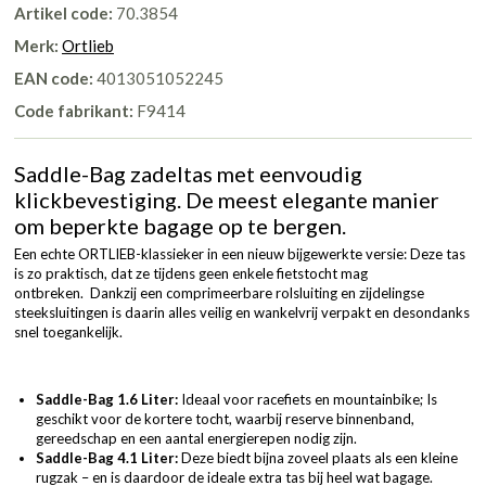
Artikel code:
70.3854
Merk:
Ortlieb
EAN code:
4013051052245
Code fabrikant:
F9414
Saddle-Bag zadeltas met eenvoudig
klickbevestiging. De meest elegante manier
om beperkte bagage op te bergen.
Een echte ORTLIEB-klassieker in een nieuw bijgewerkte versie: Deze tas
is zo praktisch, dat ze tijdens geen enkele fietstocht mag
ontbreken. Dankzij een comprimeerbare rolsluiting en zijdelingse
steeksluitingen is daarin alles veilig en wankelvrij verpakt en desondanks
snel toegankelijk.
Saddle-Bag 1.6 Liter:
Ideaal voor racefiets en mountainbike; Is
geschikt voor de kortere tocht, waarbij reserve binnenband,
gereedschap en een aantal energierepen nodig zijn.
Saddle-Bag 4.1 Liter:
Deze biedt bijna zoveel plaats als een kleine
rugzak – en is daardoor de ideale extra tas bij heel wat bagage.