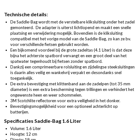
Technische details:
De Saddle-Bag wordt met de verstelbare kliksluiting onder het zadel
gemonteerd. De adapter is uiterst lichtlopend en maakt een snelle
plaatsing en verwijdering mogelijk. Bovendien is de kliksluiting
compatibel met het vorige model van de Saddle-Bag, zo kan ze bv.
voor verschillende fietsen gebruikt worden.
Een bijkomend voordeel bij de grote zadeltas (4.1 Liter) is dat deze
bijna het achterste spatbord vervangt en een groot deel van het
spatwater tegenhoudt bij fietsen zonder spatbord.
Dankzij een comprimeerbare rolsluiting en zijdelingse steeksluitingen
is daarin alles veilig en wankelvrij verpakt en desondanks snel
toegankelijk.
De extra bevestiging met klittenband aan de zadelpen (tot 35 mm
diameter) is een extra bescherming tegen trillingen en verhindert het
ongewenste heen en weer schommelen.
3M Scotchlite reflectoren voor extra veiligheid in het donker.
Bevestigingsmogelijkheid voor een optioneel achterlicht op
batterijen.
Specificaties Saddle-Bag 1.6 Liter
Volume: 1.6 Liter
Hoogte: 12 cm
Diepte: 19 cm