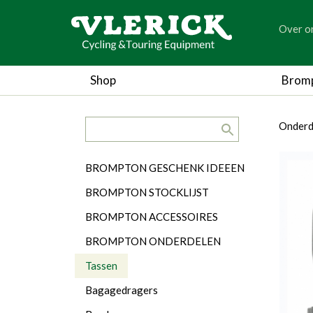
generic
Over o
generic
Shop
Brom
search.title
breadc
breadc
Onderd
Categorieën
BROMPTON GESCHENK IDEEEN
BROMPTON STOCKLIJST
BROMPTON ACCESSOIRES
BROMPTON ONDERDELEN
Tassen
Bagagedragers