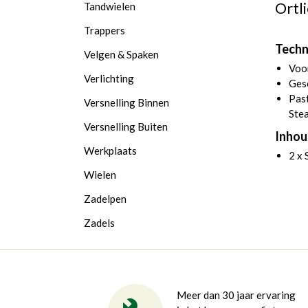
Ortl
Tandwielen
Trappers
Techn
Velgen & Spaken
Voor
Verlichting
Ges
Past
Versnelling Binnen
Stea
Versnelling Buiten
Inhou
Werkplaats
2 x 
Wielen
Zadelpen
Zadels
Meer dan 30 jaar ervaring