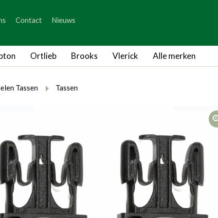
_skip_content
ns
Contact
Nieuws
_skip_language
pton
Ortlieb
Brooks
Vlerick
Alle merken
rumb.here
rumb.from
breadcrumb.to
elen Tassen
Tassen