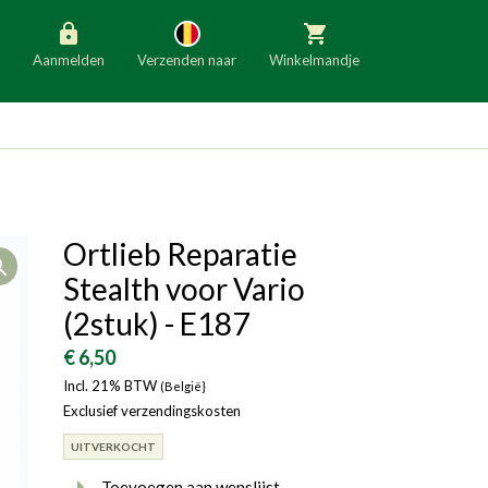
Aanmelden
Verzenden naar
Winkelmandje
België
Nederland
Duitsland
Luxemburg
Frankrijk
Oostenrijk
Ortlieb Reparatie
Open
Slovenië
Italië
Stealth voor Vario
Denemarken
Finland
(2stuk) - E187
Bulgarije
Ierland
€ 6,50
Incl. 21% BTW
(België}
Exclusief verzendingskosten
UITVERKOCHT
Toevoegen aan wenslijst