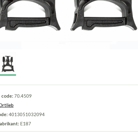
l code:
70.4509
Ortlieb
ode:
4013051032094
abrikant:
E187