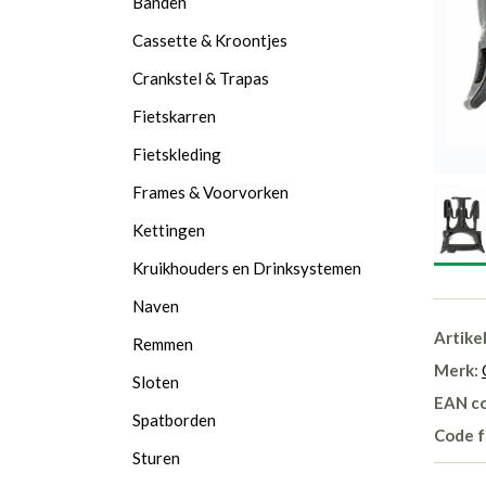
Banden
Cassette & Kroontjes
Crankstel & Trapas
Fietskarren
Fietskleding
Frames & Voorvorken
Kettingen
Kruikhouders en Drinksystemen
Naven
Artike
Remmen
Merk:
Sloten
EAN c
Spatborden
Code f
Sturen