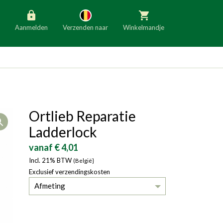
Aanmelden
Verzenden naar
Winkelmandje
België
Nederland
Duitsland
Luxemburg
Frankrijk
Oostenrijk
Ortlieb Reparatie
Open
Slovenië
Italië
Ladderlock
Denemarken
Finland
vanaf € 4,01
Incl. 21% BTW
Bulgarije
(België}
Ierland
Exclusief verzendingskosten
Afmeting