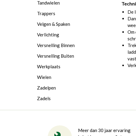
Tandwielen
Techni
De l
Trappers
Dank
Velgen & Spaken
weer
Om d
Verlichting
schr
Trek
Versnelling Binnen
ladd
Versnelling Buiten
vast
Ver
Werkplaats
Wielen
Zadelpen
Zadels
Meer dan 30 jaar ervaring