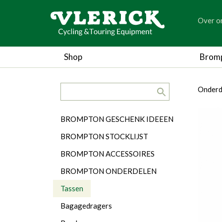
generic
Over o
generic
Shop
Brom
search.title
breadc
breadc
Onderd
Categorieën
BROMPTON GESCHENK IDEEEN
BROMPTON STOCKLIJST
BROMPTON ACCESSOIRES
BROMPTON ONDERDELEN
Tassen
Bagagedragers