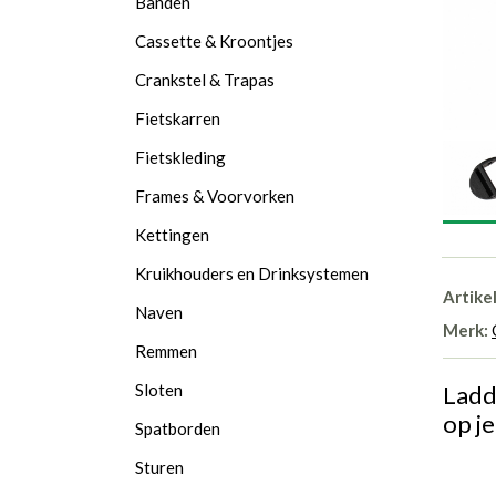
Banden
Cassette & Kroontjes
Crankstel & Trapas
Fietskarren
Fietskleding
Frames & Voorvorken
Kettingen
Kruikhouders en Drinksystemen
Artike
Naven
Merk:
Remmen
Ladd
Sloten
op je
Spatborden
Sturen