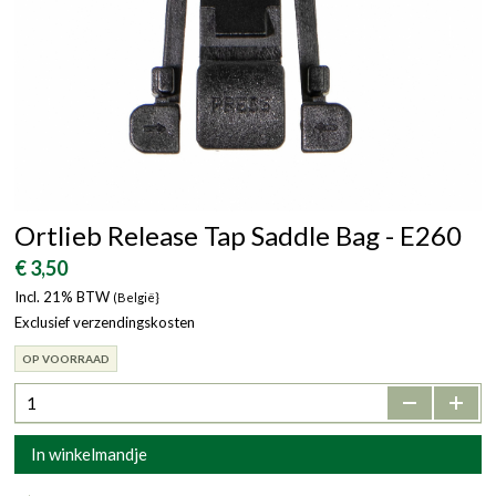
Ortlieb Release Tap Saddle Bag - E260
€ 3,50
Incl. 21% BTW
(België}
Exclusief verzendingskosten
OP VOORRAAD
-
+
In winkelmandje