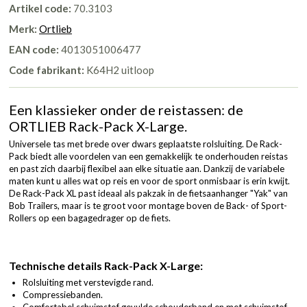
Artikel code:
70.3103
Merk:
Ortlieb
EAN code:
4013051006477
Code fabrikant:
K64H2 uitloop
Een klassieker onder de reistassen: de
ORTLIEB Rack-Pack X-Large.
Universele tas met brede over dwars geplaatste rolsluiting. De Rack-
Pack biedt alle voordelen van een gemakkelijk te onderhouden reistas
en past zich daarbij flexibel aan elke situatie aan. Dankzij de variabele
maten kunt u alles wat op reis en voor de sport onmisbaar is erin kwijt.
De Rack-Pack XL past ideaal als pakzak in de fietsaanhanger "Yak" van
Bob Trailers, maar is te groot voor montage boven de Back- of Sport-
Rollers op een bagagedrager op de fiets.
Technische details Rack-Pack X-Large:
Rolsluiting met verstevigde rand.
Compressiebanden.
Comfortabel schuimstof gevulde schouderband en met schuimstof