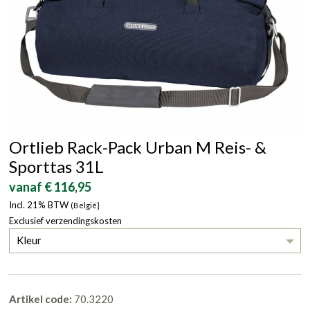
Ortlieb Rack-Pack Urban M Reis- &
Sporttas 31L
vanaf € 116,95
Incl. 21% BTW
(België}
Exclusief verzendingskosten
Kleur
Artikel code:
70.3220