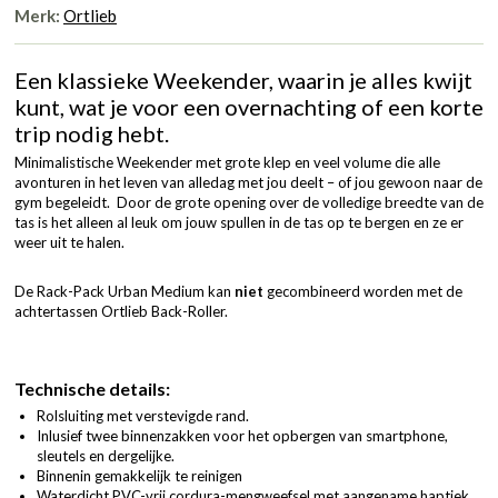
Merk:
Ortlieb
Een klassieke Weekender, waarin je alles kwijt
kunt, wat je voor een overnachting of een korte
trip nodig hebt.
Minimalistische Weekender met grote klep en veel volume die alle
avonturen in het leven van alledag met jou deelt – of jou gewoon naar de
gym begeleidt. Door de grote opening over de volledige breedte van de
tas is het alleen al leuk om jouw spullen in de tas op te bergen en ze er
weer uit te halen.
De Rack-Pack Urban Medium kan
niet
gecombineerd worden met de
achtertassen Ortlieb Back-Roller.
Technische details:
Rolsluiting met verstevigde rand.
Inlusief twee binnenzakken voor het opbergen van smartphone,
sleutels en dergelijke.
Binnenin gemakkelijk te reinigen
Waterdicht PVC-vrij cordura-mengweefsel met aangename haptiek