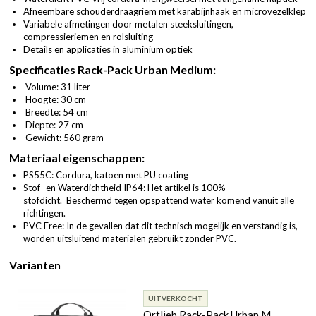
Afneembare schouderdraagriem met karabijnhaak en microvezelklep
Variabele afmetingen door metalen steeksluitingen,
compressieriemen en rolsluiting
Details en applicaties in aluminium optiek
Specificaties Rack-Pack Urban Medium:
Volume: 31 liter
Hoogte: 30 cm
Breedte: 54 cm
Diepte: 27 cm
Gewicht: 560 gram
Materiaal eigenschappen:
PS55C: Cordura, katoen met PU coating
Stof- en Waterdichtheid IP64: Het artikel is 100%
stofdicht. Beschermd tegen opspattend water komend vanuit alle
richtingen.
PVC Free: In de gevallen dat dit technisch mogelijk en verstandig is,
worden uitsluitend materialen gebruikt zonder PVC.
Varianten
UITVERKOCHT
Ortlieb Rack-Pack Urban M