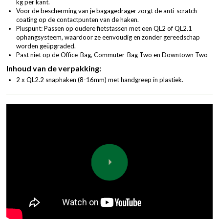
kg per kant.
Voor de bescherming van je bagagedrager zorgt de anti-scratch
coating op de contactpunten van de haken.
Pluspunt: Passen op oudere fietstassen met een QL2 of QL2.1
ophangsysteem, waardoor ze eenvoudig en zonder gereedschap
worden geüpgraded.
Past niet op de Office-Bag, Commuter-Bag Two en Downtown Two
Inhoud van de verpakking:
2 x QL2.2 snaphaken (8-16mm) met handgreep in plastiek.