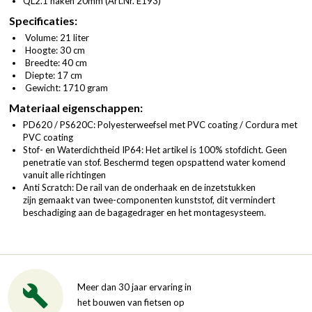
QL2.1 haken 20mm (
Art.Nr. E193
)
Specificaties:
Volume: 21 liter
Hoogte: 30 cm
Breedte: 40 cm
Diepte: 17 cm
Gewicht: 1710 gram
Materiaal eigenschappen:
PD620 / PS620C: Polyesterweefsel met PVC coating / Cordura met
PVC coating
Stof- en Waterdichtheid IP64: Het artikel is 100% stofdicht. Geen
penetratie van stof. Beschermd tegen opspattend water komend
vanuit alle richtingen
Anti Scratch: De rail van de onderhaak en de inzetstukken
zijn gemaakt van twee-componenten kunststof, dit vermindert
beschadiging aan de bagagedrager en het montagesysteem.
Meer dan 30 jaar ervaring in
het bouwen van fietsen op