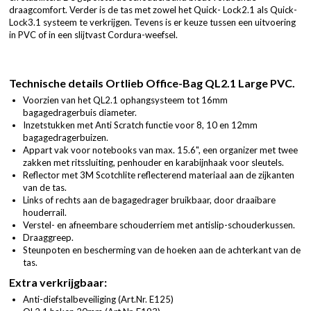
draagcomfort. Verder is de tas met zowel het Quick- Lock2.1 als Quick-
Lock3.1 systeem te verkrijgen. Tevens is er keuze tussen een uitvoering
in PVC of in een slijtvast Cordura-weefsel.
Technische details Ortlieb Office-Bag QL2.1 Large PVC.
Voorzien van het QL2.1 ophangsysteem tot 16mm
bagagedragerbuis diameter.
Inzetstukken met Anti Scratch functie voor 8, 10 en 12mm
bagagedragerbuizen.
Appart vak voor notebooks van max. 15.6", een organizer met twee
zakken met ritssluiting, penhouder en karabijnhaak voor sleutels.
Reflector met 3M Scotchlite reflecterend materiaal aan de zijkanten
van de tas.
Links of rechts aan de bagagedrager bruikbaar, door draaibare
houderrail.
Verstel- en afneembare schouderriem met antislip-schouderkussen.
Draaggreep.
Steunpoten en bescherming van de hoeken aan de achterkant van de
tas.
Extra verkrijgbaar:
Anti-diefstalbeveiliging (
Art.Nr. E125
)