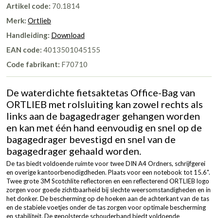
Artikel code:
70.1814
Merk:
Ortlieb
Handleiding:
Download
EAN code:
4013501045155
Code fabrikant:
F70710
De waterdichte fietsaktetas Office-Bag van
ORTLIEB met rolsluiting kan zowel rechts als
links aan de bagagedrager gehangen worden
en kan met één hand eenvoudig en snel op de
bagagedrager bevestigd en snel van de
bagagedrager gehaald worden.
De tas biedt voldoende ruimte voor twee DIN A4 Ordners, schrijfgerei
en overige kantoorbenodigdheden. Plaats voor een notebook tot 15.6".
Twee grote 3M Scotchlite reflectoren en een reflecterend ORTLIEB logo
zorgen voor goede zichtbaarheid bij slechte weersomstandigheden en in
het donker. De bescherming op de hoeken aan de achterkant van de tas
en de stabiele voetjes onder de tas zorgen voor optimale bescherming
en stabiliteit. De gepolsterde schouderband biedt voldoende