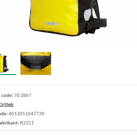
l code:
70.1867
Ortlieb
ode:
4013051047739
abrikant:
R2211