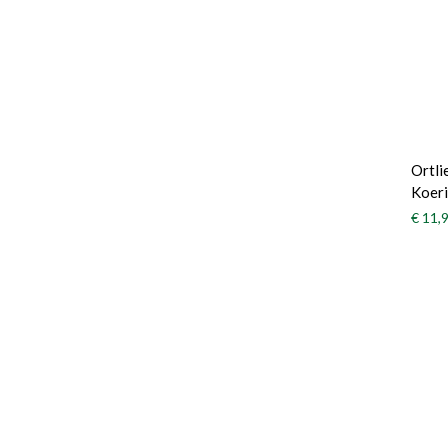
Ortli
Koeri
€ 11,