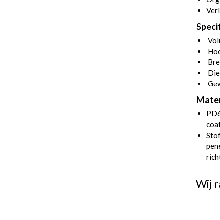
Verl
Specif
Volu
Hoo
Bre
Die
Gew
Mater
PD6
coa
Stof
pene
rich
Wij r