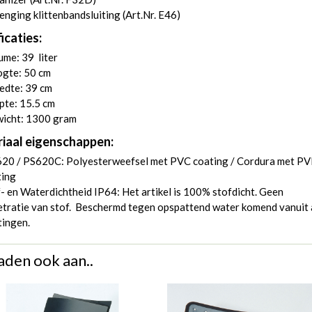
enging klittenbandsluiting (
Art.Nr. E46
)
icaties:
me: 39 liter
gte: 50 cm
edte: 39 cm
pte: 15.5 cm
icht: 1300 gram
iaal eigenschappen:
20 / PS620C: Polyesterweefsel met PVC coating / Cordura met P
ting
- en Waterdichtheid IP64: Het artikel is 100% stofdicht. Geen
tratie van stof. Beschermd tegen opspattend water komend vanuit 
tingen.
aden ook aan..