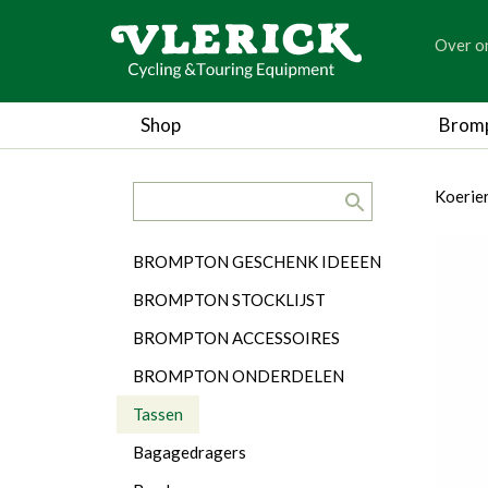
generic
Over o
generic
Shop
Brom
search.title
breadc
breadc
Koerie
Categorieën
BROMPTON GESCHENK IDEEEN
BROMPTON STOCKLIJST
BROMPTON ACCESSOIRES
BROMPTON ONDERDELEN
Tassen
Bagagedragers