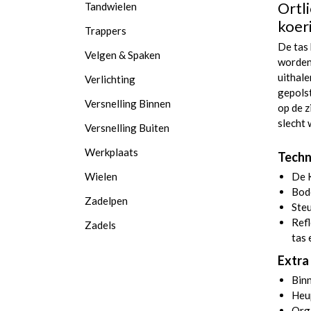
Ortl
Tandwielen
koer
Trappers
De tas 
Velgen & Spaken
worden
uithale
Verlichting
gepolst
Versnelling Binnen
op de z
slecht 
Versnelling Buiten
Werkplaats
Techn
Wielen
De K
Bod
Zadelpen
Steu
Refl
Zadels
tas 
Extra 
Bin
Heu
Orga