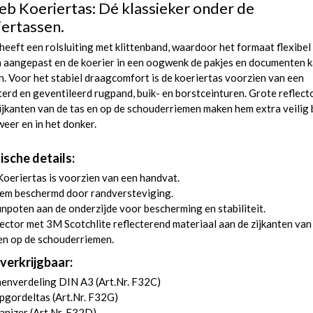
ieb Koeriertas: Dé klassieker onder de
iertassen.
heeft een rolsluiting met klittenband, waardoor het formaat flexibel
 aangepast en de koerier in een oogwenk de pakjes en documenten 
n. Voor het stabiel draagcomfort is de koeriertas voorzien van een
erd en geventileerd rugpand, buik- en borstceinturen. Grote reflect
ijkanten van de tas en op de schouderriemen maken hem extra veilig b
weer en in het donker.
ische details:
oeriertas is voorzien van een handvat.
em beschermd door randversteviging.
npoten aan de onderzijde voor bescherming en stabiliteit.
ector met 3M Scotchlite reflecterend materiaal aan de zijkanten van
en op de schouderriemen.
verkrijgbaar:
nenverdeling DIN A3 (
Art.Nr. F32C
)
pgordeltas (
Art.Nr. F32G
)
nizer (
Art.Nr. F32D
)