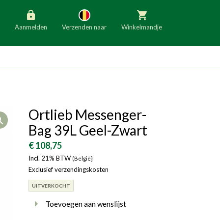
Aanmelden
Verzenden naar
Winkelmandje
België
Nederland
Duitsland
Luxemburg
Frankrijk
Oostenrijk
Ortlieb Messenger-
Open
Slovenië
Italië
Bag 39L Geel-Zwart
Denemarken
Finland
€ 108,75
Incl. 21% BTW
Bulgarije
(België}
Ierland
Exclusief verzendingskosten
UITVERKOCHT
Toevoegen aan wenslijst