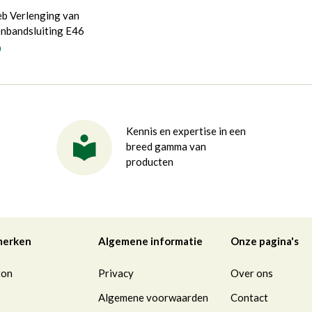
eb Verlenging van
enbandsluiting E46
0
Kennis en expertise in een
breed gamma van
producten
merken
Algemene informatie
Onze pagina's
ton
Privacy
Over ons
Algemene voorwaarden
Contact