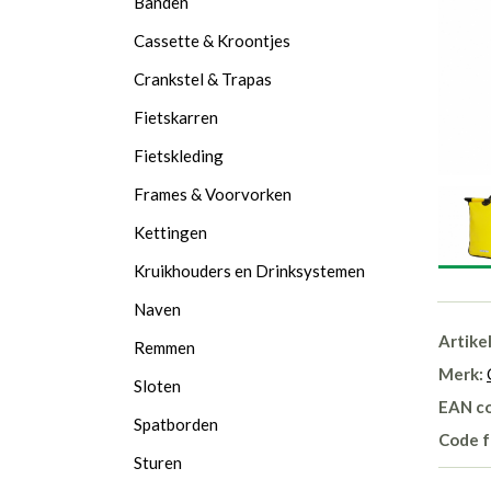
Banden
Cassette & Kroontjes
Crankstel & Trapas
Fietskarren
Fietskleding
Frames & Voorvorken
Kettingen
Kruikhouders en Drinksystemen
Naven
Artike
Remmen
Merk:
Sloten
EAN c
Spatborden
Code f
Sturen