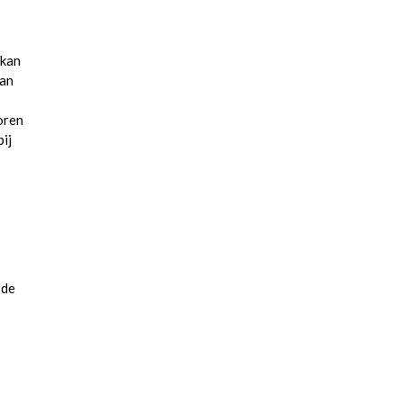
 kan
kan
oren
ij
 de