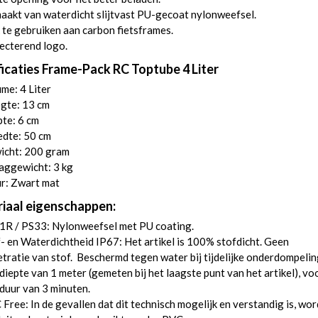
akt van waterdicht slijtvast PU-gecoat nylonweefsel.
te gebruiken aan carbon fietsframes.
ecterend logo.
ficaties Frame-Pack RC Toptube 4 Liter
me: 4 Liter
gte: 13 cm
te: 6 cm
edte: 50 cm
icht: 200 gram
aggewicht: 3 kg
r: Zwart mat
iaal eigenschappen:
1R / PS33: Nylonweefsel met PU coating.
- en Waterdichtheid IP67: Het artikel is 100% stofdicht. Geen
tratie van stof. Beschermd tegen water bij tijdelijke onderdompeli
diepte van 1 meter (gemeten bij het laagste punt van het artikel), vo
duur van 3 minuten.
Free: In de gevallen dat dit technisch mogelijk en verstandig is, wo