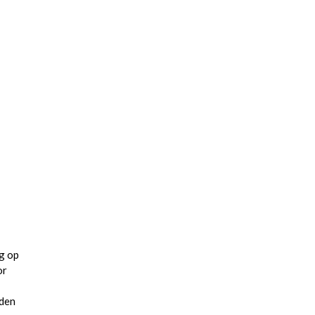
ng op
or
rden