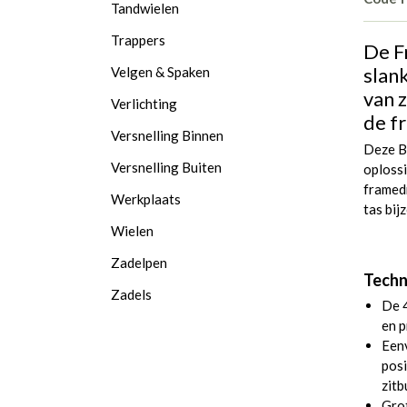
Tandwielen
Trappers
De F
slan
Velgen & Spaken
van 
Verlichting
de f
Versnelling Binnen
Deze Bi
Versnelling Buiten
oplossi
framed
Werkplaats
tas bij
Wielen
Zadelpen
Techn
Zadels
De 4
en p
Eenv
posi
zitb
Grot