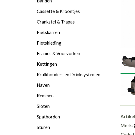
Banden
Cassette & Kroontjes
Crankstel & Trapas
Fietskarren
Fietskleding
Frames & Voorvorken
Kettingen
Kruikhouders en Drinksystemen
Naven
Remmen
Sloten
Artike
Spatborden
Merk:
Sturen
Code f