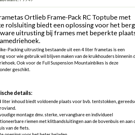
rametas Ortlieb Frame-Pack RC Toptube met
ke rolsluiting biedt een oplossing voor het ber
zware uitrusting bij frames met beperkte plaats
ramedriehoek.
ke-Packing uitrusting bestaande uit een 4 liter frametas is een
ng voor wie gebruik wil blijven maken van de kruikhouders binnenin 
riehoek. Ook voor de Full Suspension Mountainbikes is deze
zonder geschikt.
ische details:
 liter inhoud biedt voldoende plaats voor bvb. tentstokken, gereed
roviand.
oudige montage dmv. sterke, vervangbare en individueel
tioneerbare riemen met klitbandsluitingen aan de bovenbuis en aan 
uis van de fiets.
e opening voor het beter beladen.