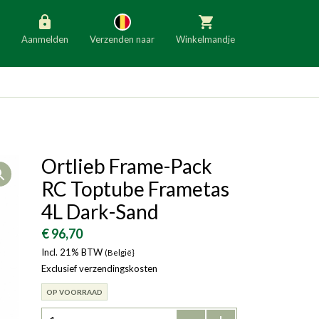
Aanmelden
Verzenden naar
Winkelmandje
België
Nederland
Duitsland
Luxemburg
Frankrijk
Oostenrijk
Ortlieb Frame-Pack
Open
Slovenië
Italië
RC Toptube Frametas
Denemarken
Finland
4L Dark-Sand
Bulgarije
Ierland
€ 96,70
Incl. 21% BTW
(België}
Exclusief verzendingskosten
OP VOORRAAD
-
+