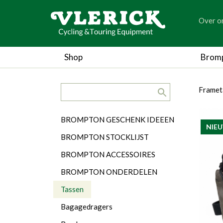
generic
Over o
generic
Shop
Brom
search.title
breadc
breadc
Framet
Categorieën
BROMPTON GESCHENK IDEEEN
NIE
BROMPTON STOCKLIJST
BROMPTON ACCESSOIRES
BROMPTON ONDERDELEN
Tassen
Bagagedragers