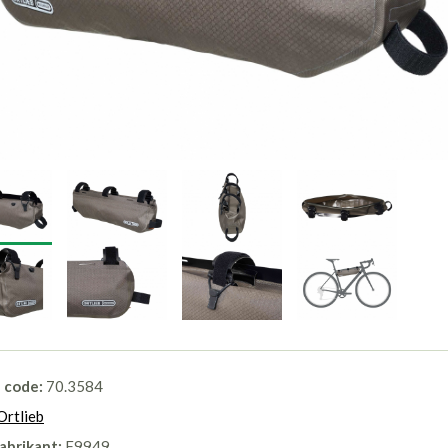
l code:
70.3584
Ortlieb
abrikant:
F9949