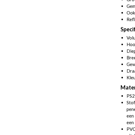
Gema
Ook 
Refl
Speci
Volu
Hoo
Diep
Bre
Gew
Dra
Kleu
Mater
PS2
Stof
pene
een 
een 
PVC 