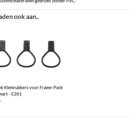
luitend materialen gebruikt zonder PVC.
aden ook aan..
eb Klemrubbers voor Frame-Pack
wart - E261
0