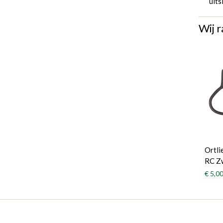
uits
Wij r
Ortli
RC Z
€ 5,0