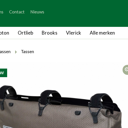
_skip_content
ns
Contact
Nieuws
_skip_language
pton
Ortlieb
Brooks
Vlerick
Alle merken
rumb.here
rumb.from
breadcrumb.to
assen
Tassen
UW