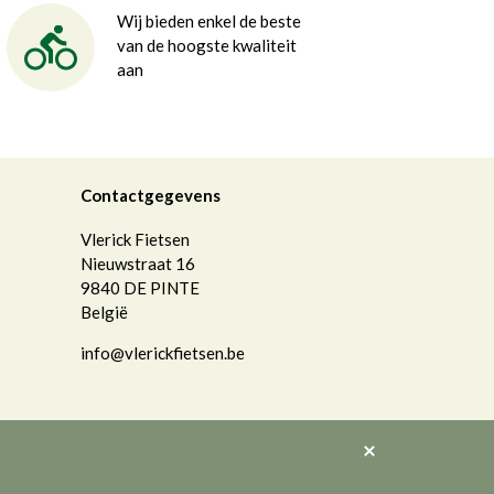
Wij bieden enkel de beste
van de hoogste kwaliteit
aan
Contactgegevens
Vlerick Fietsen
Nieuwstraat 16
9840
DE PINTE
België
info@vlerickfietsen.be
Akkoord