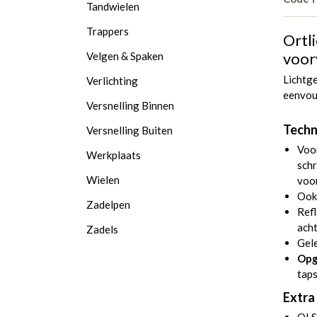
Tandwielen
Trappers
Ortl
voor
Velgen & Spaken
Lichtg
Verlichting
eenvou
Versnelling Binnen
Techn
Versnelling Buiten
Voo
Werkplaats
sch
Wielen
voo
Ook
Zadelpen
Refl
acht
Zadels
Gel
Opg
taps
Extra 