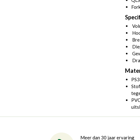
QLS
Fork
Specif
Volu
Hoo
Bre
Die
Gew
Dra
Mater
PS3
Stof
tege
PVC 
uits
Meer dan 30 jaar ervaring