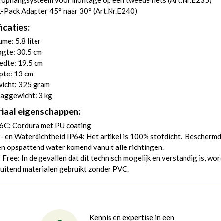
 ophangsysteem voor montage op een tweede fiets (
Art.Nr.E235
)
-Pack Adapter 45° naar 30° (
Art.Nr.E240
)
icaties:
me: 5.8 liter
gte: 30.5 cm
edte: 19.5 cm
pte: 13 cm
icht: 325 gram
aggewicht: 3 kg
iaal eigenschappen:
6C: Cordura met PU coating
- en Waterdichtheid IP64: Het artikel is 100% stofdicht. Beschermd
n opspattend water komend vanuit alle richtingen.
Free: In de gevallen dat dit technisch mogelijk en verstandig is, wo
luitend materialen gebruikt zonder PVC.
Kennis en expertise in een