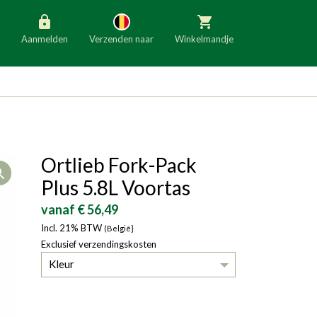
Aanmelden
Verzenden naar
Winkelmandje
België
Nederland
Duitsland
Luxemburg
Frankrijk
Oostenrijk
Ortlieb Fork-Pack
Open
Slovenië
Italië
Plus 5.8L Voortas
Denemarken
Finland
vanaf € 56,49
Incl. 21% BTW
Bulgarije
(België}
Ierland
Exclusief verzendingskosten
Kleur