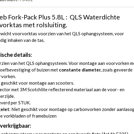
ieb Fork-Pack Plus 5.8L : QLS Waterdichte
vorktas met rolsluiting.
ewicht voorvorktas voorzien van het QLS ophangsysteem, voor
dig inhaken van de tas.
ische details:
rzien van het QLS ophangsysteem. Voor montage aan voorvorken m
roefbevestiging of buizen met
constante diameter,
zoals geveerde
rvorken.
 geschikt voor montage aan scooters.
ector met 3M Scotchlite reflecterend materiaal aan de voor- en
erzijde.
everd per STUK.
elet
: Niet geschikt voor montage op carbonvorken zonder aanlaso
e vorkbladen of framebuizen
verkrijgbaar: