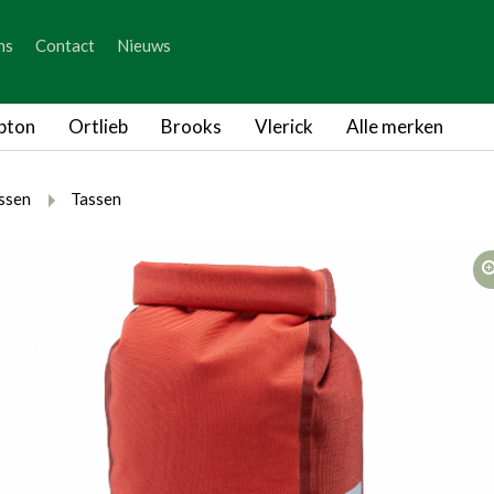
_skip_content
ns
Contact
Nieuws
_skip_language
pton
Ortlieb
Brooks
Vlerick
Alle merken
rumb.here
rumb.from
breadcrumb.to
ssen
Tassen