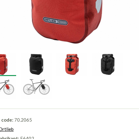
l code:
70.2065
Ortlieb
abrikant:
F6402