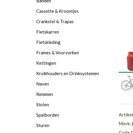
Banden
Cassette & Kroontjes
Crankstel & Trapas
Fietskarren
Fietskleding
Frames & Voorvorken
Kettingen
Kruikhouders en Drinksystemen
Naven
Remmen
Sloten
Artike
Spatborden
Merk:
Sturen
Code f