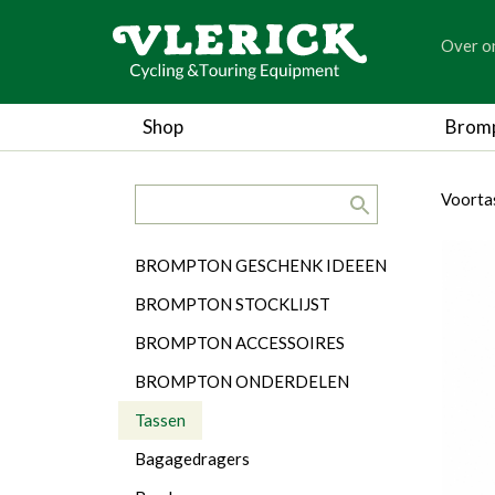
generic
Over o
generic
Shop
Brom
search.title
breadc
breadc
Voorta
Categorieën
BROMPTON GESCHENK IDEEEN
BROMPTON STOCKLIJST
BROMPTON ACCESSOIRES
BROMPTON ONDERDELEN
Tassen
Bagagedragers