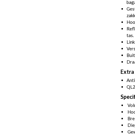
bag
Gest
zakk
Hoo
Refl
tas.
Link
Vers
Buit
Dra
Extra 
Anti
QL2
Specif
Volu
Hoo
Bre
Die
Gew