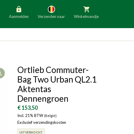
Aanmelden
Verzenden naar
Winkelmandje
België
Nederland
Duitsland
Luxemburg
Frankrijk
Oostenrijk
Ortlieb Commuter-
Open
Slovenië
Italië
Bag Two Urban QL2.1
Denemarken
Finland
Aktentas
Dennengroen
Bulgarije
Ierland
€ 153,50
Incl. 21% BTW
(België}
Exclusief verzendingskosten
UITVERKOCHT