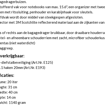
agedragerbuizen.
offeerd vak voor notebooks van max. 15.6", een organizer met twee
en met ritssluiting, penhouder en karabijnhaak voor sleutels.
fdvak wordt door middel van steekgespen afgesloten.
ector met 3M Scotchlite reflecterend materiaal aan de zijkanten van
s of rechts aan de bagagedrager bruikbaar, door draaibare houderrai
tel- en afneembare schouderriem met zacht, microfiber schouderkus
entas (niet waterdicht)
aggreep.
verkrijgbaar:
-diefstalbeveiliging (
Art.Nr. E125
)
.1 haken 20mm (
Art.Nr. E193
)
icaties:
me: 20 iter
gte: 31 cm
edte: 40 cm
pte: 14 cm
icht: 1140 gram