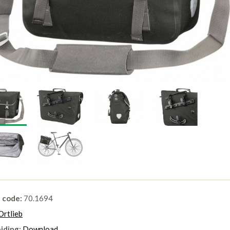
l code:
70.1694
Ortlieb
iding:
Download