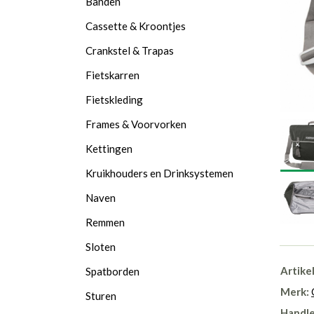
Banden
Cassette & Kroontjes
Crankstel & Trapas
Fietskarren
Fietskleding
Frames & Voorvorken
Kettingen
Kruikhouders en Drinksystemen
Naven
Remmen
Sloten
Artike
Spatborden
Merk:
Sturen
Handle