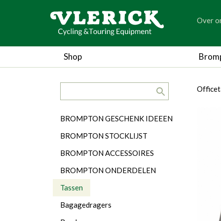
generic
Over o
generic
Shop
Brom
search.title
breadc
breadc
Office
Categorieën
BROMPTON GESCHENK IDEEEN
BROMPTON STOCKLIJST
BROMPTON ACCESSOIRES
BROMPTON ONDERDELEN
Tassen
Bagagedragers