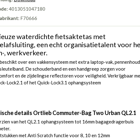
ode:
4013051047180
abrikant:
F70666
euze waterdichte fietsaktetas met
lafsluiting, een echt organisatietalent voor h
-, werkverkeer.
 beschikt over een vakkensysteem met extra laptop-vak, pennenhou
 sleutelband. De schouderband en een handgreep zorgen voor
mfort en de zijdelingse reflectoren voor veiligheid. Verkrijgbaar m
ick-Lock2.1 of het Quick-Lock3.1 ophangsysteem
ische details Ortlieb Commuter-Bag Two Urban QL2.1
rzien van het QL2.1 ophangsysteem tot 16mm bagagedragerbuis
eter.
tstukken met Anti Scratch functie voor 8, 10 en 12mm