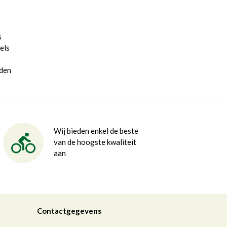
s
els
rden
Wij bieden enkel de beste
van de hoogste kwaliteit
aan
Contactgegevens