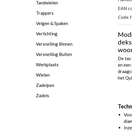
Tandwielen
EAN c
Trappers
Code f
Velgen & Spaken
Modi
Verlichting
dekse
Versnelling Binnen
woon
Versnelling Buiten
De tas
Werkplaats
en een
draagco
Wielen
het Qu
Zadelpen
Zadels
Techn
Voo
diam
Inze