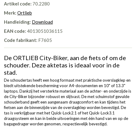
Artikel code:
70.2280
Merk:
Ortlieb
Handleiding:
Download
EAN code:
4013051036115
Code fabrikant:
F7605
De ORTLIEB City-Biker, aan de fiets of om de
schouder. Deze aktetas is ideaal voor in de
stad.
De schoudertas heeft een hoog formaat met praktische overslagklep en
biedt uitstekende bescherming voor A4-documenten en 10" of 13.3"
laptops. Dankzij het versterkte materiaal aan de achter- en onderzijde is
de City-Biker bijzonder robuust en slijtvast. De met schuimstof gevulde
schouderband geeft een aangenaam draagcomfort en kan tijdens het
fietsen aan de binnenzijde van de overslagklep worden bevestigd. De
tas is verkrijgbaar met het Quick-Lock2.1 of het Quick-Lock3.1
draagsysteem en kan in beide uitvoeringen met één hand van en op de
bagagedrager worden genomen, respectievelijk bevestigd.