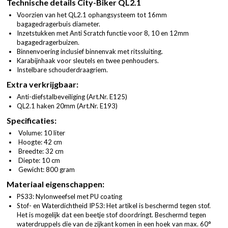
Technische details City-Biker QL2.1
Voorzien van het QL2.1 ophangsysteem tot 16mm
bagagedragerbuis diameter.
Inzetstukken met Anti Scratch functie voor 8, 10 en 12mm
bagagedragerbuizen.
Binnenvoering inclusief binnenvak met ritssluiting.
Karabijnhaak voor sleutels en twee penhouders.
Instelbare schouderdraagriem.
Extra verkrijgbaar:
Anti-diefstalbeveiliging (
Art.Nr. E125
)
QL2.1 haken 20mm (
Art.Nr. E193
)
Specificaties:
Volume: 10 liter
Hoogte: 42 cm
Breedte: 32 cm
Diepte: 10 cm
Gewicht: 800 gram
Materiaal eigenschappen:
PS33: Nylonweefsel met PU coating
Stof- en Waterdichtheid IP53: Het artikel is beschermd tegen stof.
Het is mogelijk dat een beetje stof doordringt. Beschermd tegen
waterdruppels die van de zijkant komen in een hoek van max. 60°