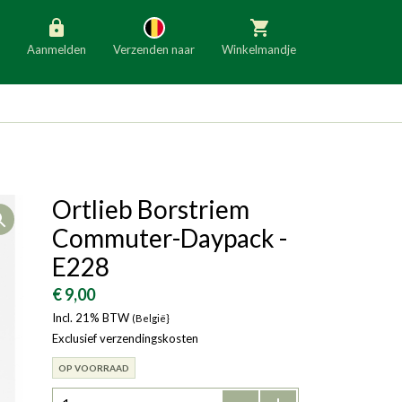
Aanmelden
Verzenden naar
Winkelmandje
België
Nederland
Duitsland
Luxemburg
Frankrijk
Oostenrijk
Ortlieb Borstriem
Open
Slovenië
Italië
Commuter-Daypack -
Denemarken
Finland
E228
Bulgarije
Ierland
€ 9,00
Incl. 21% BTW
(België}
Exclusief verzendingskosten
OP VOORRAAD
-
+