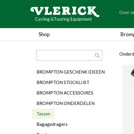
generic
Over o
generic
Shop
Brom
search.title
breadc
breadc
Onderd
Categorieën
BROMPTON GESCHENK IDEEEN
BROMPTON STOCKLIJST
BROMPTON ACCESSOIRES
BROMPTON ONDERDELEN
Tassen
Bagagedragers