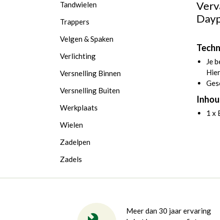
Verv
Tandwielen
Dayp
Trappers
Velgen & Spaken
Techn
Verlichting
Je b
Hier
Versnelling Binnen
Ges
Versnelling Buiten
Inhou
Werkplaats
1 x 
Wielen
Zadelpen
Zadels
Meer dan 30 jaar ervaring