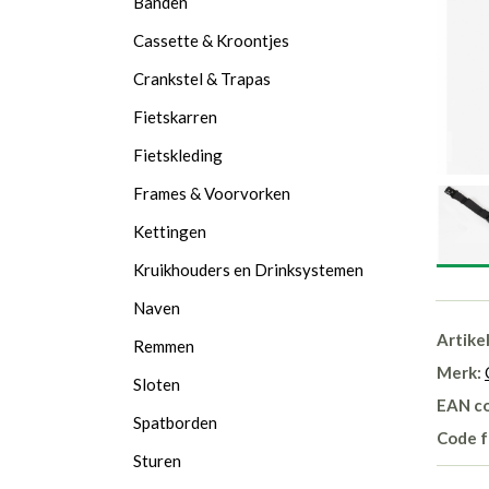
Banden
Cassette & Kroontjes
Crankstel & Trapas
Fietskarren
Fietskleding
Frames & Voorvorken
Kettingen
Kruikhouders en Drinksystemen
Naven
Artike
Remmen
Merk:
Sloten
EAN c
Spatborden
Code f
Sturen