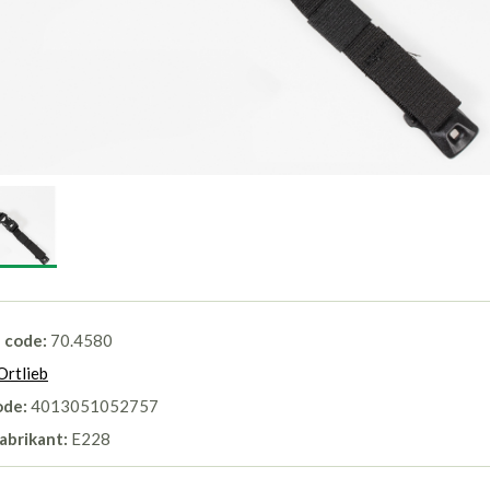
l code:
70.4580
Ortlieb
ode:
4013051052757
abrikant:
E228