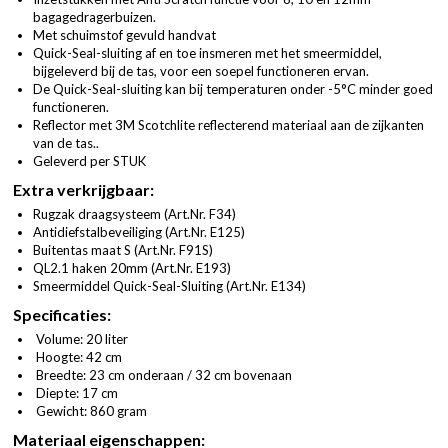
bagagedragerbuizen.
Met schuimstof gevuld handvat
Quick-Seal-sluiting af en toe insmeren met het smeermiddel,
bijgeleverd bij de tas, voor een soepel functioneren ervan.
De Quick-Seal-sluiting kan bij temperaturen onder -5°C minder goed
functioneren.
Reflector met 3M Scotchlite reflecterend materiaal aan de zijkanten
van de tas..
Geleverd per STUK
Extra verkrijgbaar:
Rugzak draagsysteem (
Art.Nr. F34
)
Antidiefstalbeveiliging (
Art.Nr. E125
)
Buitentas maat S (
Art.Nr. F91S
)
QL2.1 haken 20mm (
Art.Nr. E193
)
Smeermiddel Quick-Seal-Sluiting (
Art.Nr. E134
)
Specificaties:
Volume: 20 liter
Hoogte: 42 cm
Breedte: 23 cm onderaan / 32 cm bovenaan
Diepte: 17 cm
Gewicht: 860 gram
Materiaal eigenschappen: