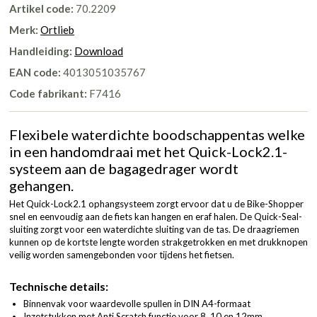
Artikel code:
70.2209
Merk:
Ortlieb
Handleiding:
Download
EAN code:
4013051035767
Code fabrikant:
F7416
Flexibele waterdichte boodschappentas welke
in een handomdraai met het Quick-Lock2.1-
systeem aan de bagagedrager wordt
gehangen.
Het Quick-Lock2.1 ophangsysteem zorgt ervoor dat u de Bike-Shopper
snel en eenvoudig aan de fiets kan hangen en eraf halen. De Quick-Seal-
sluiting zorgt voor een waterdichte sluiting van de tas. De draagriemen
kunnen op de kortste lengte worden strakgetrokken en met drukknopen
veilig worden samengebonden voor tijdens het fietsen.
Technische details:
Binnenvak voor waardevolle spullen in DIN A4-formaat
Inzetstukken met Anti Scratch functie voor 8, 10 en 12mm